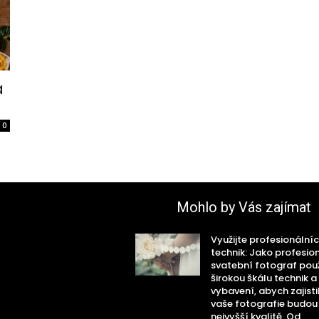
a
0
Mohlo by Vás zajímat
Využijte profesionální
technik: Jako profesio
svatební fotograf po
širokou škálu technik a
vybavení, abych zajistil
vaše fotografie budou
nejvyšší kvalitě. Od