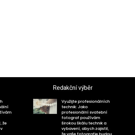
Redakční výběr
ch
Využijte profesionálních
nální
technik: Jako
užívám
profesionální svatební
fotograf používám
, že
širokou škálu technik a
 v
vybavení, abych zajistil,
že vaše fotografie budou