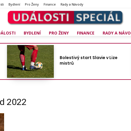
sti
Bydlení
Pro Ženy
Finance
Rady a Návody
DÁLOSTI
BYDLENÍ
PRO ŽENY
FINANCE
RADY A NÁVO
Bolestivý start Slavie v Lize
mistrů
ad 2022