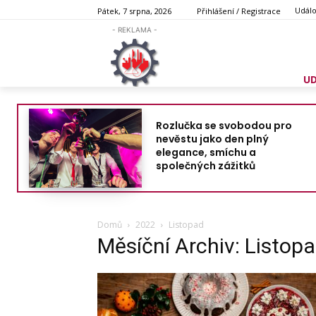
Událo
Pátek, 7 srpna, 2026
Přihlášení / Registrace
- REKLAMA -
U
Rozlučka se svobodou pro
nevěstu jako den plný
elegance, smíchu a
společných zážitků
Domů
2022
Listopad
Měsíční Archiv: Listop