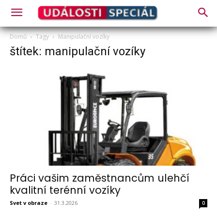
Domů
Tagy
Manipulační vozíky
štítek: manipulační vozíky
Práci vašim zaměstnancům ulehčí
kvalitní terénní vozíky
Svet v obraze
-
31.3.2026
0