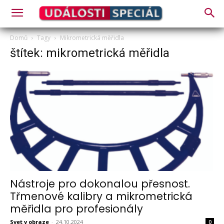
Domů
Tagy
Mikrometrická měřidla
štítek: mikrometrická měřidla
Nástroje pro dokonalou přesnost.
Třmenové kalibry a mikrometrická
měřidla pro profesionály
Svet v obraze
-
24.10.2024
0