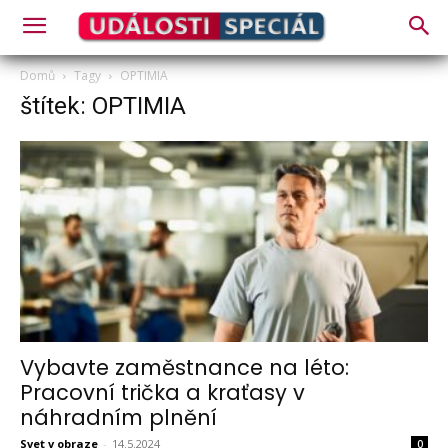
Domů
Tagy
OPTIMIA
štítek: OPTIMIA
Vybavte zaměstnance na léto:
Pracovní trička a kraťasy v
náhradním plnění
Svet v obraze
-
14.5.2024
0