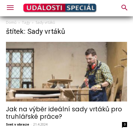
Domů
Tagy
Sady vrtáků
štítek: Sady vrtáků
Jak na výběr ideální sady vrtáků pro
truhlářské práce?
Svet v obraze
-
21.4.2024
0