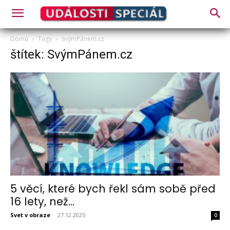
Domů
Tagy
SvýmPánem.cz
štítek: SvýmPánem.cz
5 věcí, které bych řekl sám sobě před
16 lety, než...
Svet v obraze
-
27.12.2025
0