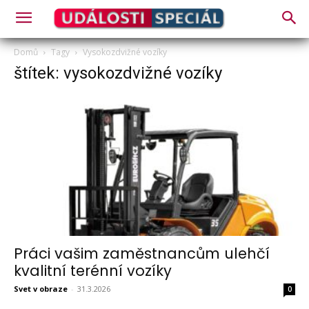
Domů
Tagy
Vysokozdvižné vozíky
štítek: vysokozdvižné vozíky
Práci vašim zaměstnancům ulehčí
kvalitní terénní vozíky
Svet v obraze
-
31.3.2026
0