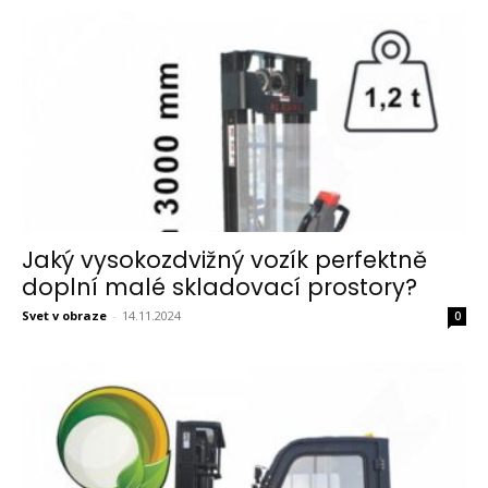
Jaký vysokozdvižný vozík perfektně
doplní malé skladovací prostory?
Svet v obraze
-
14.11.2024
0