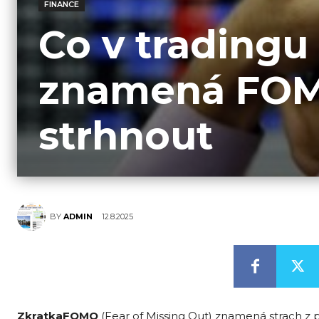
FINANCE
Co v tradingu
znamená FOM
strhnout
12.8.2025
BY
ADMIN
Zkratka
FOMO
(Fear of Missing Out) znamená strach z p