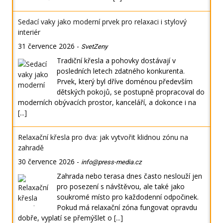
Sedací vaky jako moderní prvek pro relaxaci i stylový
interiér
31 července 2026
-
SvetZeny
Tradiční křesla a pohovky dostávají v
posledních letech zdatného konkurenta.
Prvek, který byl dříve doménou především
dětských pokojů, se postupně propracoval do
moderních obývacích prostor, kanceláří, a dokonce i na
[...]
Relaxační křesla pro dva: jak vytvořit klidnou zónu na
zahradě
30 července 2026
-
info@press-media.cz
Zahrada nebo terasa dnes často neslouží jen
pro posezení s návštěvou, ale také jako
soukromé místo pro každodenní odpočinek.
Pokud má relaxační zóna fungovat opravdu
dobře, vyplatí se přemýšlet o
[...]