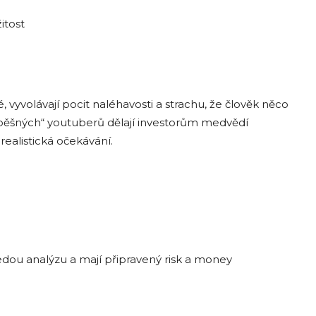
itost
é, vyvolávají pocit naléhavosti a strachu, že člověk něco
pěšných“ youtuberů dělají investorům medvědí
ealistická očekávání.
dou analýzu a mají připravený risk a money