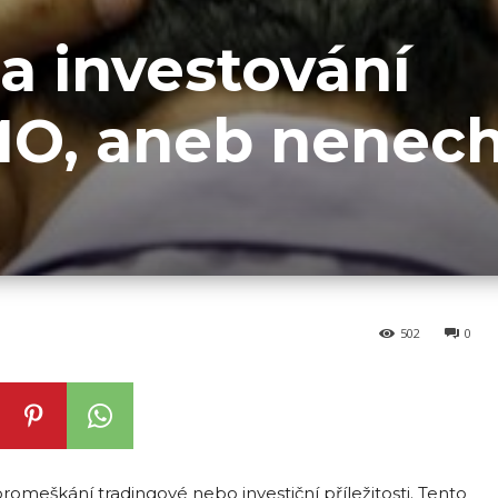
 a investování
O, aneb nenech
502
0
romeškání tradingové nebo investiční příležitosti. Tento