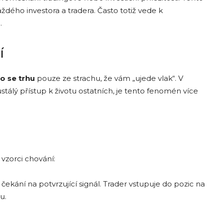
dého investora a tradera. Často totiž vede k
.
í
o se trhu
pouze ze strachu, že vám „ujede vlak“. V
tálý přístup k životu ostatních, je tento fenomén více
vzorci chování:
ekání na potvrzující signál. Trader vstupuje do pozic na
u.