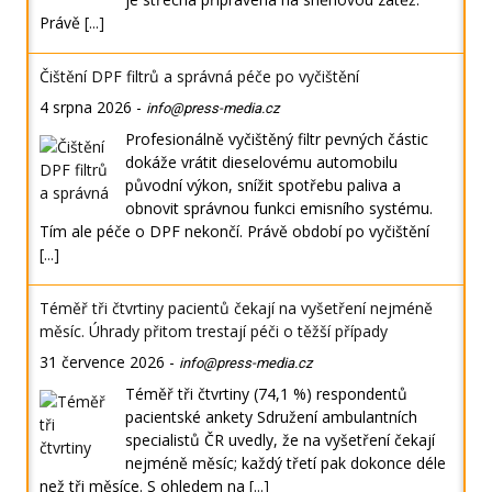
Právě
[...]
Čištění DPF filtrů a správná péče po vyčištění
4 srpna 2026
-
info@press-media.cz
Profesionálně vyčištěný filtr pevných částic
dokáže vrátit dieselovému automobilu
původní výkon, snížit spotřebu paliva a
obnovit správnou funkci emisního systému.
Tím ale péče o DPF nekončí. Právě období po vyčištění
[...]
Téměř tři čtvrtiny pacientů čekají na vyšetření nejméně
měsíc. Úhrady přitom trestají péči o těžší případy
31 července 2026
-
info@press-media.cz
Téměř tři čtvrtiny (74,1 %) respondentů
pacientské ankety Sdružení ambulantních
specialistů ČR uvedly, že na vyšetření čekají
nejméně měsíc; každý třetí pak dokonce déle
než tři měsíce. S ohledem na
[...]