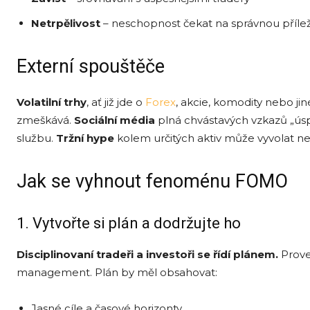
Netrpělivost
– neschopnost čekat na správnou přílež
Externí spouštěče
Volatilní trhy
, ať již jde o
Forex
, akcie, komodity nebo jin
zmeškává.
Sociální média
plná chvástavých vzkazů „ús
službu.
Tržní hype
kolem určitých aktiv může vyvolat ner
Jak se vyhnout fenoménu FOMO
1. Vytvořte si plán a dodržujte ho
Disciplinovaní tradeři
a investoři
se řídí plánem.
Prove
management. Plán by měl obsahovat:
Jasné cíle a časové horizonty