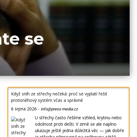
te se
Když sníh ze střechy nečeká: proč se vyplatí řešit
protisněhový systém včas a správně
6 srpna 2026
-
info@press-media.cz
U střechy často řešíme vzhled, krytinu nebo
odolnost proti dešti. V zimě se ale naplno
ukazuje ještě jedna důležitá věc — jak dobře
je střecha připravená na sněhovou zátěž.