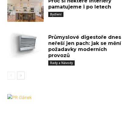
Proč si některé interiéry
pamatujeme i po letech
Bydlení
Průmyslové digestoře dnes
neřeší jen pach: jak se mění
požadavky moderních
provozů
Rady a Návody