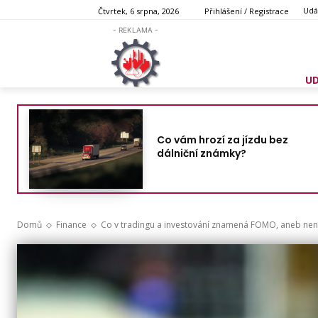
Udá
Čtvrtek, 6 srpna, 2026
Přihlášení / Registrace
- REKLAMA -
U
Co vám hrozí za jízdu bez
dálniční známky?
Domů
Finance
Co v tradingu a investování znamená FOMO, aneb nen