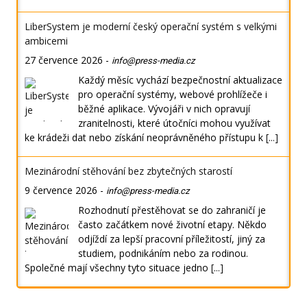
LiberSystem je moderní český operační systém s velkými
ambicemi
27 července 2026
-
info@press-media.cz
Každý měsíc vychází bezpečnostní aktualizace
pro operační systémy, webové prohlížeče i
běžné aplikace. Vývojáři v nich opravují
zranitelnosti, které útočníci mohou využívat
ke krádeži dat nebo získání neoprávněného přístupu k
[...]
Mezinárodní stěhování bez zbytečných starostí
9 července 2026
-
info@press-media.cz
Rozhodnutí přestěhovat se do zahraničí je
často začátkem nové životní etapy. Někdo
odjíždí za lepší pracovní příležitostí, jiný za
studiem, podnikáním nebo za rodinou.
Společné mají všechny tyto situace jedno
[...]