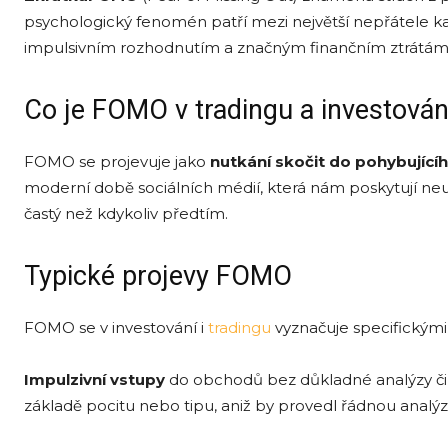
psychologický fenomén patří mezi největší nepřátele kaž
impulsivním rozhodnutím a značným finančním ztrátám
Co je FOMO v tradingu a investován
FOMO se projevuje jako
nutkání skočit do pohybujícíh
moderní době sociálních médií, která nám poskytují neus
častý než kdykoliv předtím.
Typické projevy FOMO
FOMO se v investování i
tradingu
vyznačuje specifickými 
Impulzivní vstupy
do obchodů bez důkladné analýzy či č
základě pocitu nebo tipu, aniž by provedl řádnou analýz