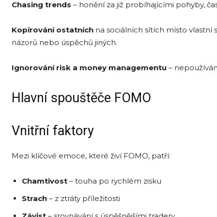
Chasing trends
– honění za již probíhajícími pohyby, čas
Kopírování ostatních
na sociálních sítích místo vlastn
názorů nebo úspěchů jiných.
Ignorování risk
a money
managementu
– nepoužívání
Hlavní spouštěče FOMO
Vnitřní faktory
Mezi klíčové emoce, které živí FOMO, patří:
Chamtivost
– touha po rychlém zisku
Strach
– z ztráty příležitosti
Závist
– srovnávání s úspěšnějšími tradery