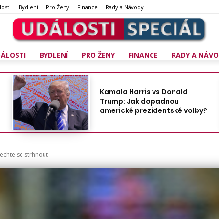
losti
Bydlení
Pro Ženy
Finance
Rady a Návody
DÁLOSTI
BYDLENÍ
PRO ŽENY
FINANCE
RADY A NÁVO
Kamala Harris vs Donald
Trump: Jak dopadnou
americké prezidentské volby?
echte se strhnout