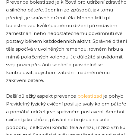
Prevence bolesti zad je klíčová pro udržení zdravého
a silného páteře. Jedním ze způsobů, jak tomu
předejít, je správné držení těla. Mnoho lidí trpí
bolestmi zad kvůli špatnému držení při sedavém
zaměstnání nebo nedostatečnému povšimnutí své
postavy během každodenních aktivit. Správné držení
těla spočívá v uvolněných ramenou, rovném hrbu a
mírně pokrčených kolenou. Je důležité si uvědomit
svoji pozici při stání i sedání a pravidelně se
kontrolovat, abychom zabránili nadměrnému
zakřivení páteře.
Další důležitý aspekt prevence
bolesti zad
je pohyb.
Pravidelný fyzický cvičení posiluje svaly kolem páteře
a pomáhá udržet ji ve správném postavení. Aerobní
cvičení jako chůze, plavání nebo jízda na kole
podporují celkovou kondici těla a snižují riziko vzniku