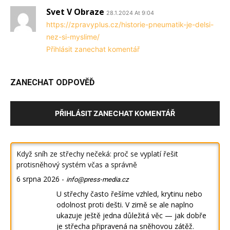
Svet V Obraze
28.1.2024 At 9:04
https://zpravyplus.cz/historie-pneumatik-je-delsi-
nez-si-myslime/
Přihlásit zanechat komentář
ZANECHAT ODPOVĚĎ
PŘIHLÁSIT ZANECHAT KOMENTÁŘ
Když sníh ze střechy nečeká: proč se vyplatí řešit
protisněhový systém včas a správně
6 srpna 2026
-
info@press-media.cz
U střechy často řešíme vzhled, krytinu nebo
odolnost proti dešti. V zimě se ale naplno
ukazuje ještě jedna důležitá věc — jak dobře
je střecha připravená na sněhovou zátěž.