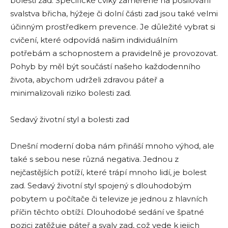
bolesti zad. Specifické cviky zaměřené na posilování
svalstva břicha, hýžeje či dolní části zad jsou také velmi
účinným prostředkem prevence. Je důležité vybrat si
cvičení, které odpovídá našim individuálním
potřebám a schopnostem a pravidelně je provozovat.
Pohyb by měl být součástí našeho každodenního
života, abychom udrželi zdravou páteř a
minimalizovali riziko bolesti zad.
Sedavý životní styl a bolesti zad
Dnešní moderní doba nám přináší mnoho výhod, ale
také s sebou nese různá negativa. Jednou z
nejčastějších potíží, které trápí mnoho lidí, je bolest
zad. Sedavý životní styl spojený s dlouhodobým
pobytem u počítače či televize je jednou z hlavních
příčin těchto obtíží. Dlouhodobé sedání ve špatné
pozici zatěžuje páteř a svaly zad, což vede k jejich