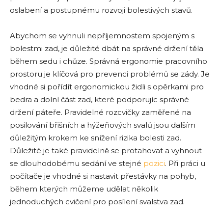
oslabení a postupnému rozvoji bolestivých stavů.
Abychom se vyhnuli nepříjemnostem spojeným s
bolestmi zad, je důležité dbát na správné držení těla
během sedu i chůze. Správná ergonomie pracovního
prostoru je klíčová pro prevenci problémů se zády. Je
vhodné si pořídít ergonomickou židli s opěrkami pro
bedra a dolní část zad, které podporujíc správné
držení páteře. Pravidelné rozcvičky zaměřené na
posilování břišních a hýžeňových svalů jsou dalším
důležitým krokem ke snížení rizika bolesti zad.
Důležité je také pravidelně se protahovat a vyhnout
se dlouhodobému sedání ve stejné
pozici
. Při práci u
počítače je vhodné si nastavit přestávky na pohyb,
během kterých můžeme udělat několik
jednoduchých cvičení pro posílení svalstva zad.