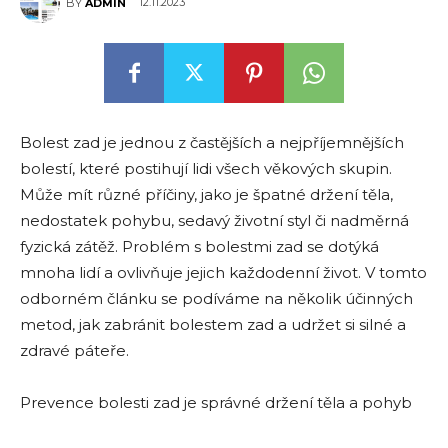
12.11.2023
BY
ADMIN
Bolest zad je jednou z častějších a nejpříjemnějších
bolestí, které postihují lidi všech věkových skupin.
Může mít různé příčiny, jako je špatné držení těla,
nedostatek pohybu, sedavý životní styl či nadměrná
fyzická zátěž. Problém s bolestmi zad se dotýká
mnoha lidí a ovlivňuje jejich každodenní život. V tomto
odborném článku se podíváme na několik účinných
metod, jak zabránit bolestem zad a udržet si silné a
zdravé páteře.
Prevence bolesti zad je správné držení těla a pohyb