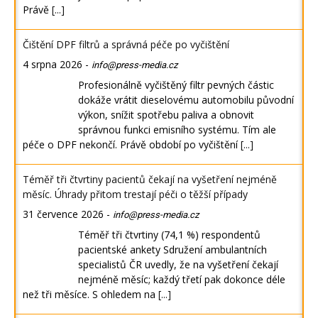
Právě
[...]
Čištění DPF filtrů a správná péče po vyčištění
4 srpna 2026
-
info@press-media.cz
Profesionálně vyčištěný filtr pevných částic
dokáže vrátit dieselovému automobilu původní
výkon, snížit spotřebu paliva a obnovit
správnou funkci emisního systému. Tím ale
péče o DPF nekončí. Právě období po vyčištění
[...]
Téměř tři čtvrtiny pacientů čekají na vyšetření nejméně
měsíc. Úhrady přitom trestají péči o těžší případy
31 července 2026
-
info@press-media.cz
Téměř tři čtvrtiny (74,1 %) respondentů
pacientské ankety Sdružení ambulantních
specialistů ČR uvedly, že na vyšetření čekají
nejméně měsíc; každý třetí pak dokonce déle
než tři měsíce. S ohledem na
[...]