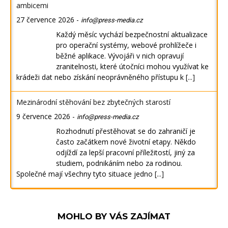
ambicemi
27 července 2026
-
info@press-media.cz
Každý měsíc vychází bezpečnostní aktualizace
pro operační systémy, webové prohlížeče i
běžné aplikace. Vývojáři v nich opravují
zranitelnosti, které útočníci mohou využívat ke
krádeži dat nebo získání neoprávněného přístupu k
[...]
Mezinárodní stěhování bez zbytečných starostí
9 července 2026
-
info@press-media.cz
Rozhodnutí přestěhovat se do zahraničí je
často začátkem nové životní etapy. Někdo
odjíždí za lepší pracovní příležitostí, jiný za
studiem, podnikáním nebo za rodinou.
Společné mají všechny tyto situace jedno
[...]
MOHLO BY VÁS ZAJÍMAT