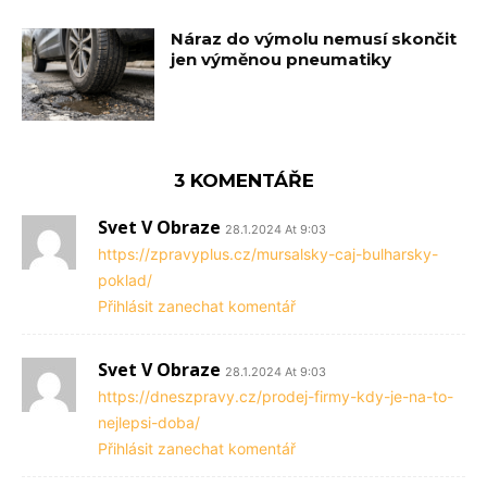
Náraz do výmolu nemusí skončit
jen výměnou pneumatiky
3 KOMENTÁŘE
Svet V Obraze
28.1.2024 At 9:03
https://zpravyplus.cz/mursalsky-caj-bulharsky-
poklad/
Přihlásit zanechat komentář
Svet V Obraze
28.1.2024 At 9:03
https://dneszpravy.cz/prodej-firmy-kdy-je-na-to-
nejlepsi-doba/
Přihlásit zanechat komentář