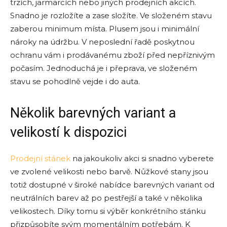
trzích, jarmarcích nebo jiných prodejních akcích.
Snadno je rozložíte a zase složíte. Ve složeném stavu
zaberou minimum místa. Plusem jsou i minimální
nároky na údržbu. V neposlední řadě poskytnou
ochranu vám i prodávanému zboží před nepříznivým
počasím. Jednoduchá je i přeprava, ve složeném
stavu se pohodlně vejde i do auta.
Několik barevných variant a
velikostí k dispozici
Prodejní stánek
na jakoukoliv akci si snadno vyberete
ve zvolené velikosti nebo barvě. Nůžkové stany jsou
totiž dostupné v široké nabídce barevných variant od
neutrálních barev až po pestřejší a také v několika
velikostech. Díky tomu si výběr konkrétního stánku
přizpůsobíte svým momentálním potřebám. K