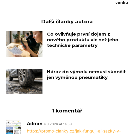
venku
Další články autora
Co ovlivňuje první dojem z
nového produktu víc než jeho
technické parametry
Náraz do výmolu nemusí skončit
jen výměnou pneumatiky
1 komentář
Admin
4.3.2026 At 14:58
https://promo-clanky.cz/jak-funguji-ai-sazky-v-