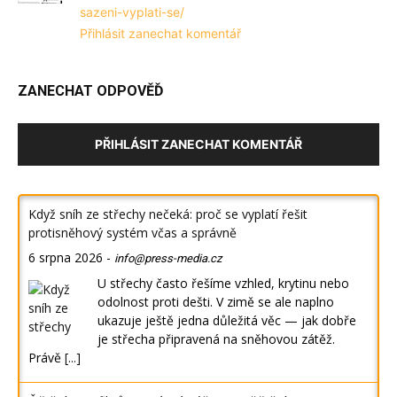
sazeni-vyplati-se/
Přihlásit zanechat komentář
ZANECHAT ODPOVĚĎ
PŘIHLÁSIT ZANECHAT KOMENTÁŘ
Když sníh ze střechy nečeká: proč se vyplatí řešit
protisněhový systém včas a správně
6 srpna 2026
-
info@press-media.cz
U střechy často řešíme vzhled, krytinu nebo
odolnost proti dešti. V zimě se ale naplno
ukazuje ještě jedna důležitá věc — jak dobře
je střecha připravená na sněhovou zátěž.
Právě
[...]