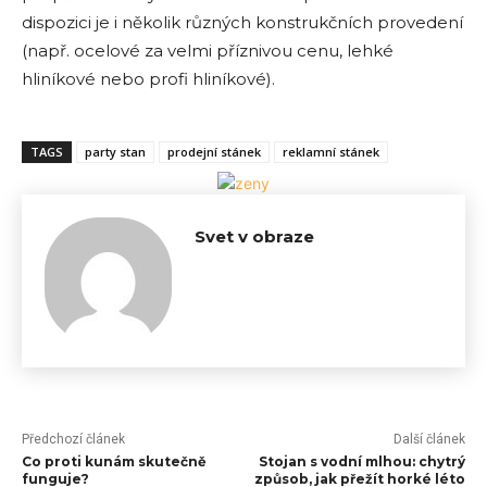
dispozici je i několik různých konstrukčních provedení
(např. ocelové za velmi příznivou cenu, lehké
hliníkové nebo profi hliníkové).
TAGS
party stan
prodejní stánek
reklamní stánek
Svet v obraze
Předchozí článek
Další článek
Co proti kunám skutečně
Stojan s vodní mlhou: chytrý
funguje?
způsob, jak přežít horké léto