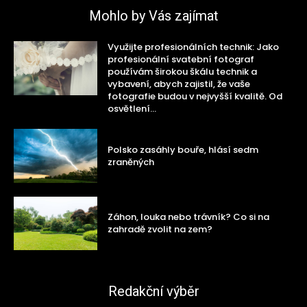
Mohlo by Vás zajímat
Využijte profesionálních technik: Jako
profesionální svatební fotograf
používám širokou škálu technik a
vybavení, abych zajistil, že vaše
fotografie budou v nejvyšší kvalitě. Od
osvětlení...
Polsko zasáhly bouře, hlásí sedm
zraněných
Záhon, louka nebo trávník? Co si na
zahradě zvolit na zem?
Redakční výběr