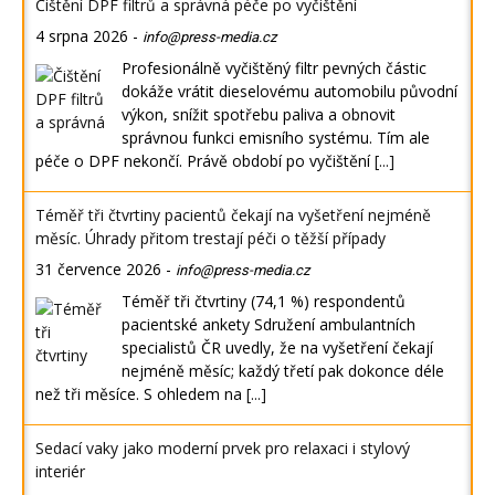
Čištění DPF filtrů a správná péče po vyčištění
4 srpna 2026
-
info@press-media.cz
Profesionálně vyčištěný filtr pevných částic
dokáže vrátit dieselovému automobilu původní
výkon, snížit spotřebu paliva a obnovit
správnou funkci emisního systému. Tím ale
péče o DPF nekončí. Právě období po vyčištění
[...]
Téměř tři čtvrtiny pacientů čekají na vyšetření nejméně
měsíc. Úhrady přitom trestají péči o těžší případy
31 července 2026
-
info@press-media.cz
Téměř tři čtvrtiny (74,1 %) respondentů
pacientské ankety Sdružení ambulantních
specialistů ČR uvedly, že na vyšetření čekají
nejméně měsíc; každý třetí pak dokonce déle
než tři měsíce. S ohledem na
[...]
Sedací vaky jako moderní prvek pro relaxaci i stylový
interiér