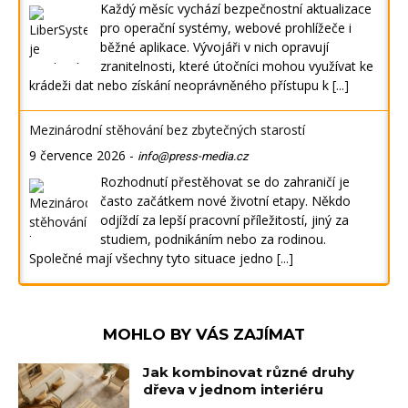
Každý měsíc vychází bezpečnostní aktualizace
pro operační systémy, webové prohlížeče i
běžné aplikace. Vývojáři v nich opravují
zranitelnosti, které útočníci mohou využívat ke
krádeži dat nebo získání neoprávněného přístupu k
[...]
Mezinárodní stěhování bez zbytečných starostí
9 července 2026
-
info@press-media.cz
Rozhodnutí přestěhovat se do zahraničí je
často začátkem nové životní etapy. Někdo
odjíždí za lepší pracovní příležitostí, jiný za
studiem, podnikáním nebo za rodinou.
Společné mají všechny tyto situace jedno
[...]
MOHLO BY VÁS ZAJÍMAT
Jak kombinovat různé druhy
dřeva v jednom interiéru