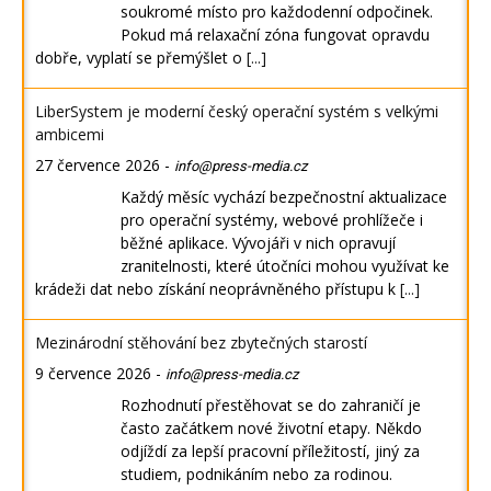
soukromé místo pro každodenní odpočinek.
Pokud má relaxační zóna fungovat opravdu
dobře, vyplatí se přemýšlet o
[...]
LiberSystem je moderní český operační systém s velkými
ambicemi
27 července 2026
-
info@press-media.cz
Každý měsíc vychází bezpečnostní aktualizace
pro operační systémy, webové prohlížeče i
běžné aplikace. Vývojáři v nich opravují
zranitelnosti, které útočníci mohou využívat ke
krádeži dat nebo získání neoprávněného přístupu k
[...]
Mezinárodní stěhování bez zbytečných starostí
9 července 2026
-
info@press-media.cz
Rozhodnutí přestěhovat se do zahraničí je
často začátkem nové životní etapy. Někdo
odjíždí za lepší pracovní příležitostí, jiný za
studiem, podnikáním nebo za rodinou.