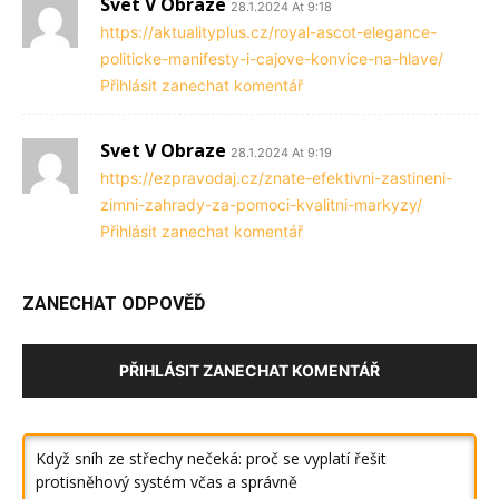
Svet V Obraze
28.1.2024 At 9:18
https://aktualityplus.cz/royal-ascot-elegance-
politicke-manifesty-i-cajove-konvice-na-hlave/
Přihlásit zanechat komentář
Svet V Obraze
28.1.2024 At 9:19
https://ezpravodaj.cz/znate-efektivni-zastineni-
zimni-zahrady-za-pomoci-kvalitni-markyzy/
Přihlásit zanechat komentář
ZANECHAT ODPOVĚĎ
PŘIHLÁSIT ZANECHAT KOMENTÁŘ
Když sníh ze střechy nečeká: proč se vyplatí řešit
protisněhový systém včas a správně