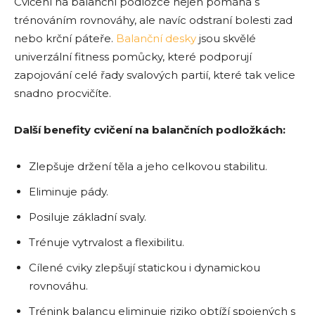
Cvičení na balanční podložce nejen pomáhá s
trénováním rovnováhy, ale navíc odstraní bolesti zad
nebo krční páteře.
Balanční desky
jsou skvělé
univerzální fitness pomůcky, které podporují
zapojování celé řady svalových partií, které tak velice
snadno procvičíte.
Další benefity cvičení na balančních podložkách:
Zlepšuje držení těla a jeho celkovou stabilitu.
Eliminuje pády.
Posiluje základní svaly.
Trénuje vytrvalost a flexibilitu.
Cílené cviky zlepšují statickou i dynamickou
rovnováhu.
Trénink balancu eliminuje riziko obtíží spojených s