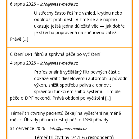
6 srpna 2026
-
info@press-media.cz
U střechy často řešíme vzhled, krytinu nebo
odolnost proti dešti. V zimě se ale naplno
ukazuje ještě jedna důležitá věc — jak dobře
je střecha připravená na sněhovou zátěž.
Právě
[...]
Čištění DPF filtrů a správná péče po vyčištění
4 srpna 2026
-
info@press-media.cz
Profesionálně vyčištěný filtr pevných částic
dokáže vrátit dieselovému automobilu původní
výkon, snížit spotřebu paliva a obnovit
správnou funkci emisního systému. Tím ale
péče o DPF nekončí. Právě období po vyčištění
[...]
Téměř tři čtvrtiny pacientů čekají na vyšetření nejméně
měsíc. Úhrady přitom trestají péči o těžší případy
31 července 2026
-
info@press-media.cz
Téměř tři čtvrtiny (74,1 %) respondentů