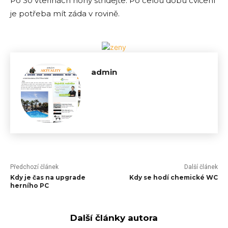
Po 30 vteřinách nohy střídejte. Po celou dobu cvičení
je potřeba mít záda v rovině.
admin
Předchozí článek
Další článek
Kdy je čas na upgrade
Kdy se hodí chemické WC
herního PC
Další články autora