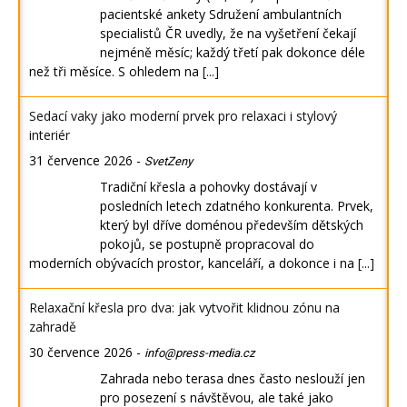
pacientské ankety Sdružení ambulantních
specialistů ČR uvedly, že na vyšetření čekají
nejméně měsíc; každý třetí pak dokonce déle
než tři měsíce. S ohledem na
[...]
Sedací vaky jako moderní prvek pro relaxaci i stylový
interiér
31 července 2026
-
SvetZeny
Tradiční křesla a pohovky dostávají v
posledních letech zdatného konkurenta. Prvek,
který byl dříve doménou především dětských
pokojů, se postupně propracoval do
moderních obývacích prostor, kanceláří, a dokonce i na
[...]
Relaxační křesla pro dva: jak vytvořit klidnou zónu na
zahradě
30 července 2026
-
info@press-media.cz
Zahrada nebo terasa dnes často neslouží jen
pro posezení s návštěvou, ale také jako