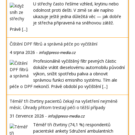
U střechy často řešíme vzhled, krytinu nebo
odolnost proti dešti. V zimě se ale naplno
ukazuje ještě jedna důležitá věc — jak dobře
je střecha připravená na sněhovou zátěž.
Právě
[...]
Čištění DPF filtrů a správná péče po vyčištění
4 srpna 2026
-
info@press-media.cz
Profesionálně vyčištěný filtr pevných částic
dokáže vrátit dieselovému automobilu původní
výkon, snížit spotřebu paliva a obnovit
správnou funkci emisního systému. Tím ale
péče o DPF nekončí. Právě období po vyčištění
[...]
Téměř tři čtvrtiny pacientů čekají na vyšetření nejméně
měsíc. Úhrady přitom trestají péči o těžší případy
31 července 2026
-
info@press-media.cz
Téměř tři čtvrtiny (74,1 %) respondentů
pacientské ankety Sdružení ambulantních