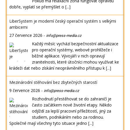
Pokud má relaxační zóna fungovat opravdu
dobře, vyplatí se přemýšlet o
[...]
LiberSystem je moderní český operační systém s velkými
ambicemi
27 července 2026
-
info@press-media.cz
Každý měsíc vychází bezpečnostní aktualizace
pro operační systémy, webové prohlížeče i
běžné aplikace. Vývojáři v nich opravují
zranitelnosti, které útočníci mohou využívat ke
krádeži dat nebo získání neoprávněného přístupu k
[...]
Mezinárodní stěhování bez zbytečných starostí
9 července 2026
-
info@press-media.cz
Rozhodnutí přestěhovat se do zahraničí je
často začátkem nové životní etapy. Někdo
odjíždí za lepší pracovní příležitostí, jiný za
studiem, podnikáním nebo za rodinou.
Společné mají všechny tyto situace jedno
[...]