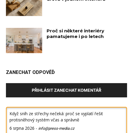
Proč si některé interiéry
pamatujeme i po letech
ZANECHAT ODPOVĚĎ
PŘIHLÁSIT ZANECHAT KOMENTÁŘ
Když sníh ze střechy nečeká: proč se vyplatí řešit
protisněhový systém včas a správně
6 srpna 2026
-
info@press-media.cz