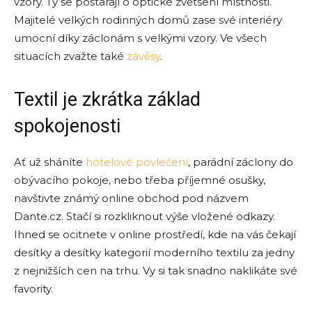
vzory. Ty se postarají o optické zvětšení místnosti.
Majitelé velkých rodinných domů zase své interiéry
umocní díky záclonám s velkými vzory. Ve všech
situacích zvažte také
závěsy
.
Textil je zkrátka základ
spokojenosti
Ať už sháníte
hotelové povlečení
, parádní záclony do
obývacího pokoje, nebo třeba příjemné osušky,
navštivte známý online obchod pod názvem
Dante.cz. Stačí si rozkliknout výše vložené odkazy.
Ihned se ocitnete v online prostředí, kde na vás čekají
desítky a desítky kategorií moderního textilu za jedny
z nejnižších cen na trhu. Vy si tak snadno naklikáte své
favority.