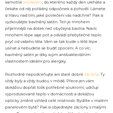
samotné
povlečení
, do kterého každý den uleháte a
čekáte od něj pořádný odpočinek a pohodlí. Lámete
si hlavu nad tím, jaké povlečení vás nadchne? Pak si
vyzkoušejte bavlněný satén. Ten je mnohem
příjemnější na dotek než obyčejná bavlna. Navíc
mnohem lépe saje pot a odvádí přebytečné teplo
pryč od vašeho těla. Vám se tak bude v létě lépe
usínat a nebudete se budit zpocení. A co víc,
bavlněný satén je díky svým antibakteriálním
vlastnostem ideální pro alergiky.
Rozhodně nepodceňujte ani staré dobré
záclony
. Ty
vždy byly a vždy budou v módě. Přece jen vám
dokážou dopřát tolik potřebné soukromí, udržují
vyprodukované teplo v domácnosti a dokážou
opticky změnit vzhled celé místnosti. Bydlíte v malém
panelovém bytě? Pak si objednejte záclony s malými