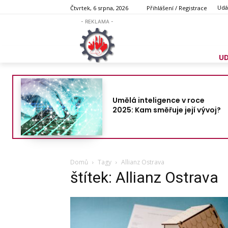
Udá
Čtvrtek, 6 srpna, 2026
Přihlášení / Registrace
- REKLAMA -
U
Umělá inteligence v roce
2025: Kam směřuje její vývoj?
Domů
Tagy
Allianz Ostrava
štítek: Allianz Ostrava