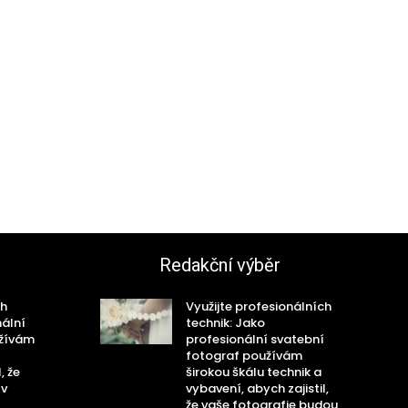
Redakční výběr
ch
Využijte profesionálních
nální
technik: Jako
užívám
profesionální svatební
fotograf používám
, že
širokou škálu technik a
 v
vybavení, abych zajistil,
že vaše fotografie budou