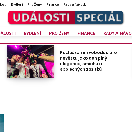
losti
Bydlení
Pro Ženy
Finance
Rady a Návody
DÁLOSTI
BYDLENÍ
PRO ŽENY
FINANCE
RADY A NÁVO
Rozlučka se svobodou pro
nevěstu jako den plný
elegance, smíchu a
společných zážitků