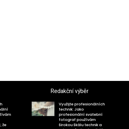
Redakční výběr
ch
Využijte profesionálních
nální
technik: Jako
užívám
profesionální svatební
fotograf používám
, že
širokou škálu technik a