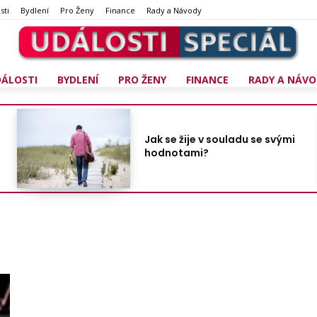
sti
Bydlení
Pro Ženy
Finance
Rady a Návody
DÁLOSTI
BYDLENÍ
PRO ŽENY
FINANCE
RADY A NÁVO
Jak se žije v souladu se svými
hodnotami?