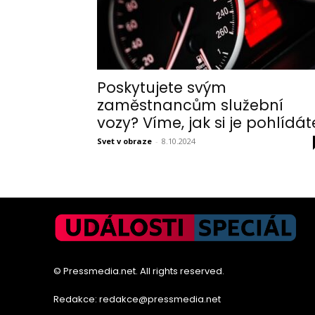
Poskytujete svým
zaměstnancům služební
vozy? Víme, jak si je pohlídát
Svet v obraze
-
8.10.2024
© Pressmedia.net. All rights reserved.
Redakce: redakce@pressmedia.net