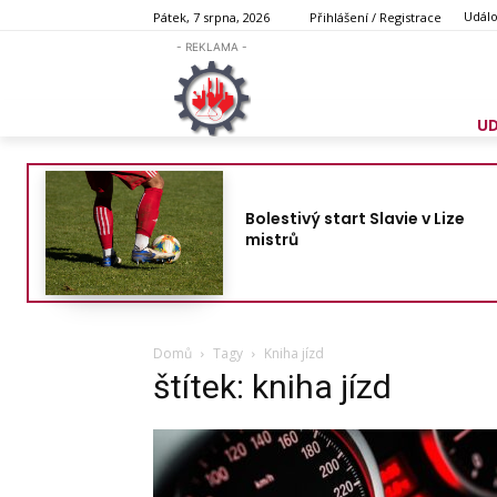
Událo
Pátek, 7 srpna, 2026
Přihlášení / Registrace
- REKLAMA -
U
Bolestivý start Slavie v Lize
mistrů
Domů
Tagy
Kniha jízd
štítek: kniha jízd