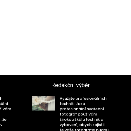
Redakční výběr
ch
Využijte profesionálních
nální
technik: Jako
užívám
profesionální svatební
fotograf používám
, že
širokou škálu technik a
 v
vybavení, abych zajistil,
že vaše fotografie budou