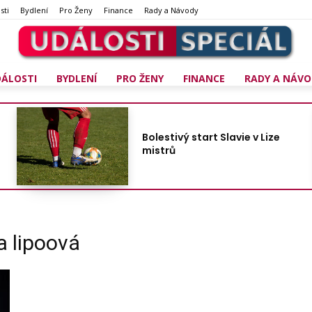
sti
Bydlení
Pro Ženy
Finance
Rady a Návody
DÁLOSTI
BYDLENÍ
PRO ŽENY
FINANCE
RADY A NÁVO
Bolestivý start Slavie v Lize
mistrů
na lipoová