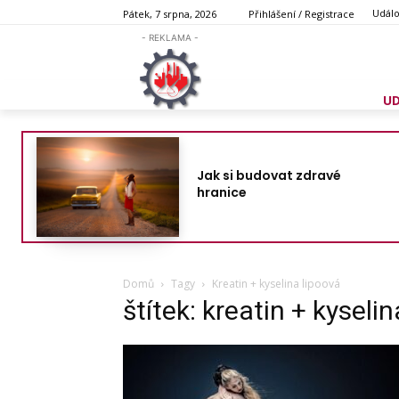
Událo
Pátek, 7 srpna, 2026
Přihlášení / Registrace
- REKLAMA -
U
Jak si budovat zdravé
hranice
Domů
Tagy
Kreatin + kyselina lipoová
štítek: kreatin + kyseli