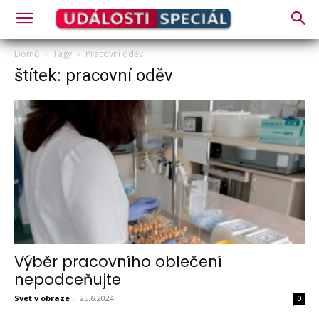
Domů
Tagy
Pracovní oděv
štítek: pracovní oděv
Výběr pracovního oblečení
nepodceňujte
Svet v obraze
-
25.6.2024
0