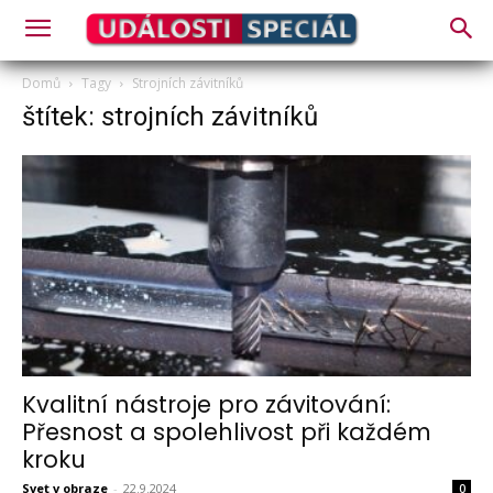
Domů
Tagy
Strojních závitníků
štítek: strojních závitníků
Kvalitní nástroje pro závitování:
Přesnost a spolehlivost při každém
kroku
Svet v obraze
-
22.9.2024
0