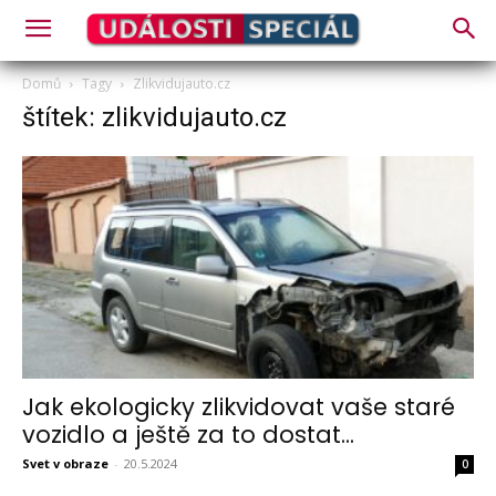
Domů
Tagy
Zlikvidujauto.cz
štítek: zlikvidujauto.cz
Jak ekologicky zlikvidovat vaše staré
vozidlo a ještě za to dostat...
Svet v obraze
-
20.5.2024
0