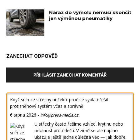
Náraz do výmolu nemusí skončit
jen výměnou pneumatiky
ZANECHAT ODPOVĚĎ
PŘIHLÁSIT ZANECHAT KOMENTÁŘ
Když sníh ze střechy nečeká: proč se vyplatí řešit
protisněhový systém včas a správně
6 srpna 2026
-
info@press-media.cz
U střechy často řešíme vzhled, krytinu nebo
odolnost proti dešti. V zimě se ale naplno
ukazuje ještě jedna důležitá věc — jak dobře