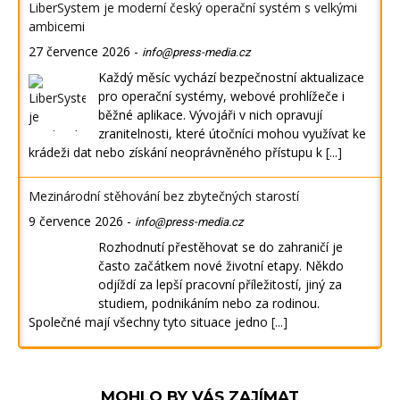
LiberSystem je moderní český operační systém s velkými
ambicemi
27 července 2026
-
info@press-media.cz
Každý měsíc vychází bezpečnostní aktualizace
pro operační systémy, webové prohlížeče i
běžné aplikace. Vývojáři v nich opravují
zranitelnosti, které útočníci mohou využívat ke
krádeži dat nebo získání neoprávněného přístupu k
[...]
Mezinárodní stěhování bez zbytečných starostí
9 července 2026
-
info@press-media.cz
Rozhodnutí přestěhovat se do zahraničí je
často začátkem nové životní etapy. Někdo
odjíždí za lepší pracovní příležitostí, jiný za
studiem, podnikáním nebo za rodinou.
Společné mají všechny tyto situace jedno
[...]
MOHLO BY VÁS ZAJÍMAT