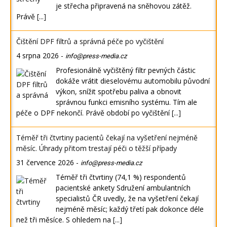
je střecha připravená na sněhovou zátěž.
Právě
[...]
Čištění DPF filtrů a správná péče po vyčištění
4 srpna 2026
-
info@press-media.cz
Profesionálně vyčištěný filtr pevných částic
dokáže vrátit dieselovému automobilu původní
výkon, snížit spotřebu paliva a obnovit
správnou funkci emisního systému. Tím ale
péče o DPF nekončí. Právě období po vyčištění
[...]
Téměř tři čtvrtiny pacientů čekají na vyšetření nejméně
měsíc. Úhrady přitom trestají péči o těžší případy
31 července 2026
-
info@press-media.cz
Téměř tři čtvrtiny (74,1 %) respondentů
pacientské ankety Sdružení ambulantních
specialistů ČR uvedly, že na vyšetření čekají
nejméně měsíc; každý třetí pak dokonce déle
než tři měsíce. S ohledem na
[...]