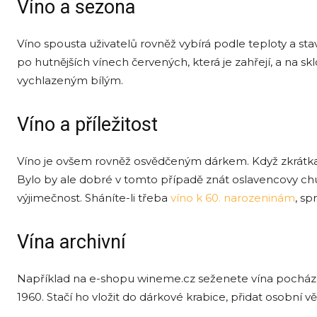
Víno a sezona
Víno spousta uživatelů rovněž vybírá podle teploty a st
po hutnějších vínech červených, která je zahřejí, a na skl
vychlazeným bílým.
Víno a příležitost
Víno je ovšem rovněž osvědčeným dárkem. Když zkrátka 
Bylo by ale dobré v tomto případě znát oslavencovy chu
výjimečnost. Sháníte-li třeba
víno k 60. narozeninám
, sp
Vína archivní
Například na e-shopu wineme.cz seženete vína pocházej
1960. Stačí ho vložit do dárkové krabice, přidat osobní 