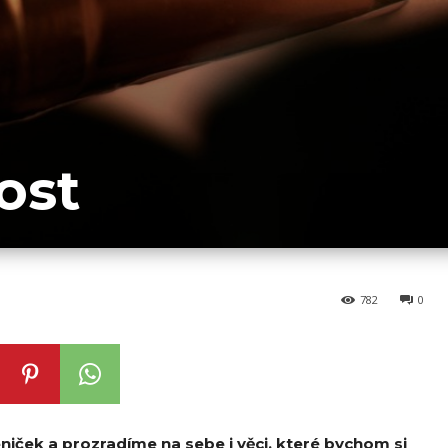
tost
782
0
leniček a prozradíme na sebe i věci, které bychom si