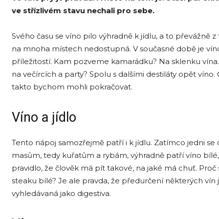
ve střízlivém stavu nechali pro sebe.
Svého času se víno pilo výhradně k jídlu, a to převážně
na mnoha místech nedostupná. V současné době je vín
příležitostí. Kam pozveme kamarádku? Na sklenku vína.
na večírcích a party? Spolu s dalšími destiláty opět vín
takto bychom mohli pokračovat.
Víno a jídlo
Tento nápoj samozřejmě patří i k jídlu. Zatímco jedni s
masům, tedy kuřatům a rybám, výhradně patří víno bílé
pravidlo, že člověk má pít takové, na jaké má chuť. Proč
steaku bílé? Je ale pravda, že předurčení některých vín 
vyhledávaná jako digestiva.