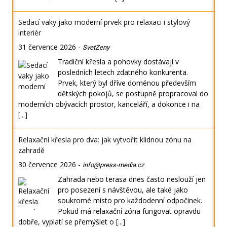
Sedací vaky jako moderní prvek pro relaxaci i stylový
interiér
31 července 2026
-
SvetZeny
Tradiční křesla a pohovky dostávají v
posledních letech zdatného konkurenta.
Prvek, který byl dříve doménou především
dětských pokojů, se postupně propracoval do
moderních obývacích prostor, kanceláří, a dokonce i na
[...]
Relaxační křesla pro dva: jak vytvořit klidnou zónu na
zahradě
30 července 2026
-
info@press-media.cz
Zahrada nebo terasa dnes často neslouží jen
pro posezení s návštěvou, ale také jako
soukromé místo pro každodenní odpočinek.
Pokud má relaxační zóna fungovat opravdu
dobře, vyplatí se přemýšlet o
[...]