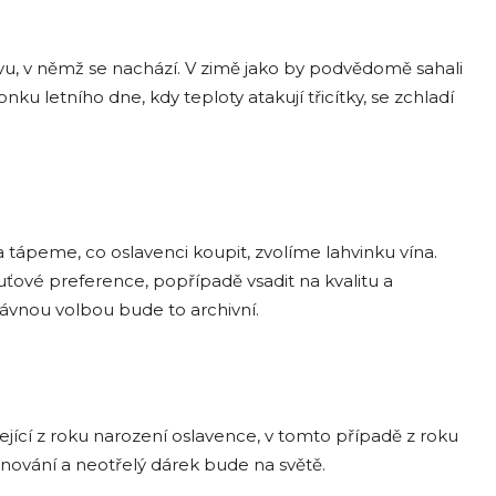
avu, v němž se nachází. V zimě jako by podvědomě sahali
onku letního dne, kdy teploty atakují třicítky, se zchladí
tápeme, co oslavenci koupit, zvolíme lahvinku vína.
ťové preference, popřípadě vsadit na kvalitu a
rávnou volbou bude to archivní.
ící z roku narození oslavence, v tomto případě z roku
věnování a neotřelý dárek bude na světě.