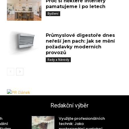
Proč si některé interiéry
pamatujeme i po letech
Bydlení
Průmyslové digestoře dnes
neřeší jen pach: jak se mění
požadavky moderních
provozů
Rady a Návody
Redakční výběr
ch
Využijte profesionálních
nální
technik: Jako
užívám
profesionální svatební