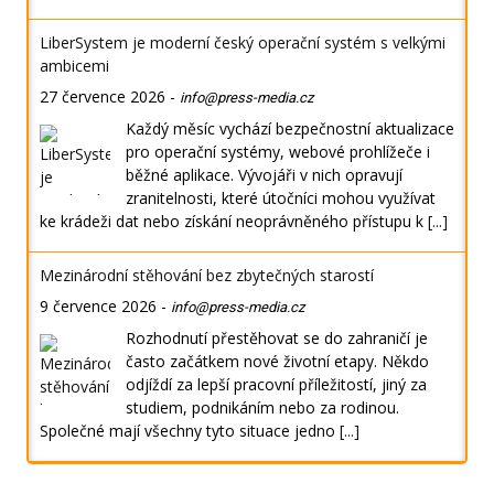
LiberSystem je moderní český operační systém s velkými
ambicemi
27 července 2026
-
info@press-media.cz
Každý měsíc vychází bezpečnostní aktualizace
pro operační systémy, webové prohlížeče i
běžné aplikace. Vývojáři v nich opravují
zranitelnosti, které útočníci mohou využívat
ke krádeži dat nebo získání neoprávněného přístupu k
[...]
Mezinárodní stěhování bez zbytečných starostí
9 července 2026
-
info@press-media.cz
Rozhodnutí přestěhovat se do zahraničí je
často začátkem nové životní etapy. Někdo
odjíždí za lepší pracovní příležitostí, jiný za
studiem, podnikáním nebo za rodinou.
Společné mají všechny tyto situace jedno
[...]