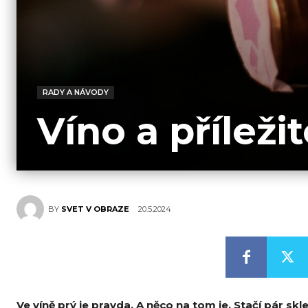
RADY A NÁVODY
Víno a příleži
20.5.2024
BY
SVET V OBRAZE
Ve víně prý je pravda. A něco na tom je. Stačí pár sk