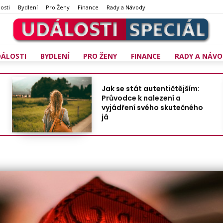
osti
Bydlení
Pro Ženy
Finance
Rady a Návody
DÁLOSTI
BYDLENÍ
PRO ŽENY
FINANCE
RADY A NÁVO
Jak se stát autentičtějším:
Průvodce k nalezení a
vyjádření svého skutečného
já