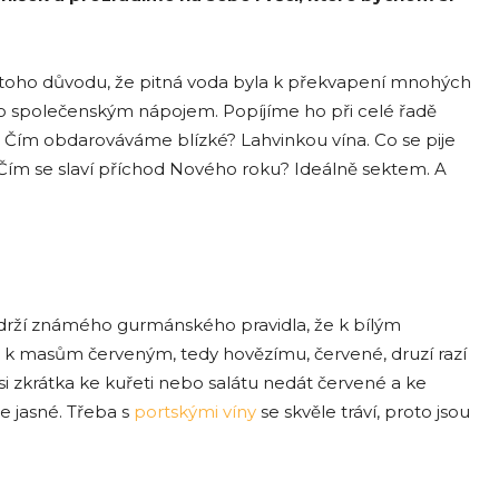
 z toho důvodu, že pitná voda byla k překvapení mnohých
o společenským nápojem. Popíjíme ho při celé řadě
 Čím obdarováváme blízké? Lahvinkou vína. Co se pije
o. Čím se slaví příchod Nového roku? Ideálně sektem. A
e drží známého gurmánského pravidla, že k bílým
, k masům červeným, tedy hovězímu, červené, druzí razí
 si zkrátka ke kuřeti nebo salátu nedát červené a ke
je jasné. Třeba s
portskými víny
se skvěle tráví, proto jsou