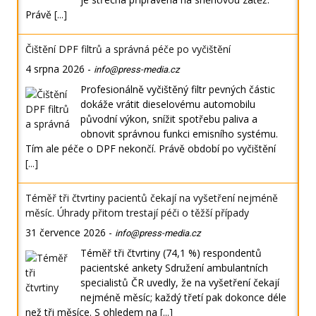
Právě
[...]
Čištění DPF filtrů a správná péče po vyčištění
4 srpna 2026
-
info@press-media.cz
Profesionálně vyčištěný filtr pevných částic
dokáže vrátit dieselovému automobilu
původní výkon, snížit spotřebu paliva a
obnovit správnou funkci emisního systému.
Tím ale péče o DPF nekončí. Právě období po vyčištění
[...]
Téměř tři čtvrtiny pacientů čekají na vyšetření nejméně
měsíc. Úhrady přitom trestají péči o těžší případy
31 července 2026
-
info@press-media.cz
Téměř tři čtvrtiny (74,1 %) respondentů
pacientské ankety Sdružení ambulantních
specialistů ČR uvedly, že na vyšetření čekají
nejméně měsíc; každý třetí pak dokonce déle
než tři měsíce. S ohledem na
[...]