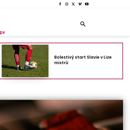
DY
Bolestivý start Slavie v Lize
mistrů