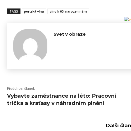
TAGS
portská vína
víno k 60. narozeninám
Svet v obraze
Předchozí článek
Vybavte zaměstnance na léto: Pracovní
trička a kraťasy v náhradním plnění
Další člá