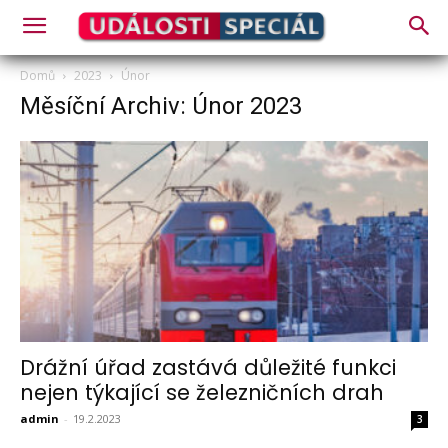
Domů
2023
Únor
Měsíční Archiv: Únor 2023
Drážní úřad zastává důležité funkci
nejen týkající se železničních drah
admin
-
19.2.2023
3