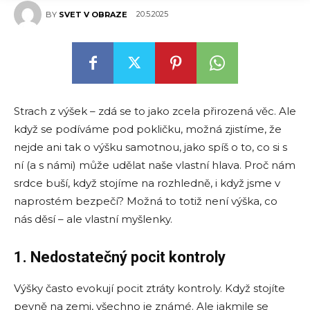
20.5.2025
BY
SVET V OBRAZE
Strach z výšek – zdá se to jako zcela přirozená věc. Ale
když se podíváme pod pokličku, možná zjistíme, že
nejde ani tak o výšku samotnou, jako spíš o to, co si s
ní (a s námi) může udělat naše vlastní hlava. Proč nám
srdce buší, když stojíme na rozhledně, i když jsme v
naprostém bezpečí? Možná to totiž není výška, co
nás děsí – ale vlastní myšlenky.
1. Nedostatečný pocit kontroly
Výšky často evokují pocit ztráty kontroly. Když stojíte
pevně na zemi, všechno je známé. Ale jakmile se