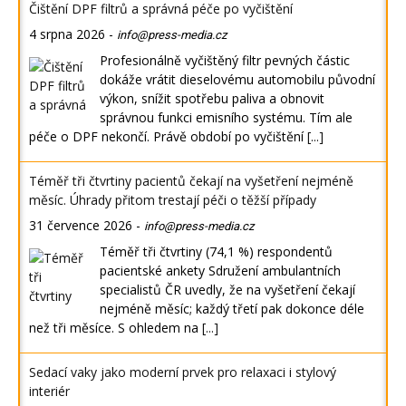
Čištění DPF filtrů a správná péče po vyčištění
4 srpna 2026
-
info@press-media.cz
Profesionálně vyčištěný filtr pevných částic
dokáže vrátit dieselovému automobilu původní
výkon, snížit spotřebu paliva a obnovit
správnou funkci emisního systému. Tím ale
péče o DPF nekončí. Právě období po vyčištění
[...]
Téměř tři čtvrtiny pacientů čekají na vyšetření nejméně
měsíc. Úhrady přitom trestají péči o těžší případy
31 července 2026
-
info@press-media.cz
Téměř tři čtvrtiny (74,1 %) respondentů
pacientské ankety Sdružení ambulantních
specialistů ČR uvedly, že na vyšetření čekají
nejméně měsíc; každý třetí pak dokonce déle
než tři měsíce. S ohledem na
[...]
Sedací vaky jako moderní prvek pro relaxaci i stylový
interiér