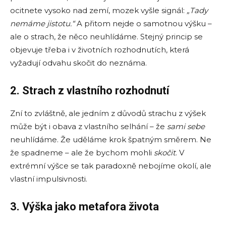
ocitnete vysoko nad zemí, mozek vyšle signál:
„Tady
nemáme jistotu.“
A přitom nejde o samotnou výšku –
ale o strach, že něco neuhlídáme. Stejný princip se
objevuje třeba i v životních rozhodnutích, která
vyžadují odvahu skočit do neznáma.
2. Strach z vlastního rozhodnutí
Zní to zvláštně, ale jedním z důvodů strachu z výšek
může být i obava z vlastního selhání – že
sami sebe
neuhlídáme. Že uděláme krok špatným směrem. Ne
že spadneme – ale že bychom mohli
skočit
. V
extrémní výšce se tak paradoxně nebojíme okolí, ale
vlastní impulsivnosti.
3. Výška jako metafora života