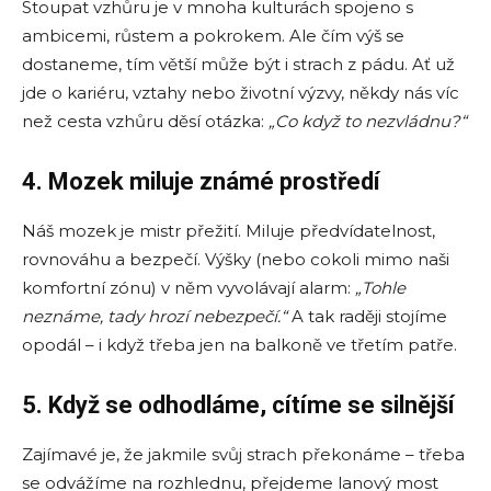
Stoupat vzhůru je v mnoha kulturách spojeno s
ambicemi, růstem a pokrokem. Ale čím výš se
dostaneme, tím větší může být i strach z pádu. Ať už
jde o kariéru, vztahy nebo životní výzvy, někdy nás víc
než cesta vzhůru děsí otázka:
„Co když to nezvládnu?“
4. Mozek miluje známé prostředí
Náš mozek je mistr přežití. Miluje předvídatelnost,
rovnováhu a bezpečí. Výšky (nebo cokoli mimo naši
komfortní zónu) v něm vyvolávají alarm:
„Tohle
neznáme, tady hrozí nebezpečí.“
A tak raději stojíme
opodál – i když třeba jen na balkoně ve třetím patře.
5. Když se odhodláme, cítíme se silnější
Zajímavé je, že jakmile svůj strach překonáme – třeba
se odvážíme na rozhlednu, přejdeme lanový most