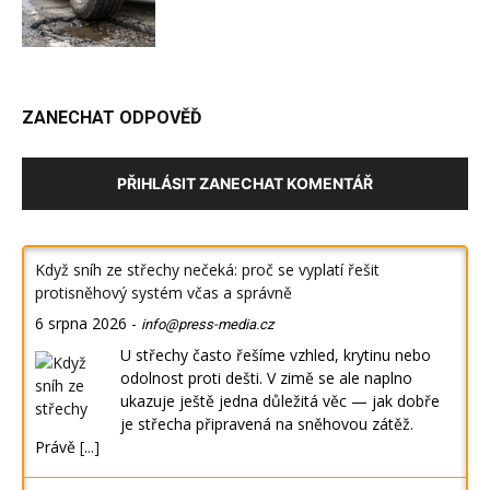
ZANECHAT ODPOVĚĎ
PŘIHLÁSIT ZANECHAT KOMENTÁŘ
Když sníh ze střechy nečeká: proč se vyplatí řešit
protisněhový systém včas a správně
6 srpna 2026
-
info@press-media.cz
U střechy často řešíme vzhled, krytinu nebo
odolnost proti dešti. V zimě se ale naplno
ukazuje ještě jedna důležitá věc — jak dobře
je střecha připravená na sněhovou zátěž.
Právě
[...]