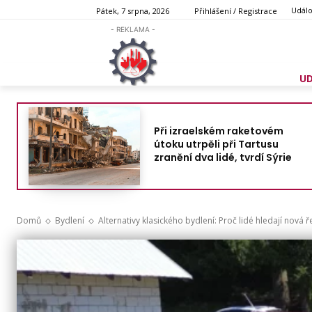
Událo
Pátek, 7 srpna, 2026
Přihlášení / Registrace
- REKLAMA -
U
Při izraelském raketovém
útoku utrpěli při Tartusu
zranění dva lidé, tvrdí Sýrie
Domů
Bydlení
Alternativy klasického bydlení: Proč lidé hledají nová ř