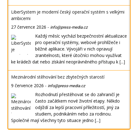
LiberSystem je moderní český operační systém s velkými
ambicemi
27 července 2026
-
info@press-media.cz
Každý měsíc vychází bezpečnostní aktualizace
pro operační systémy, webové prohlížeče i
běžné aplikace. Vývojáři v nich opravují
zranitelnosti, které útočníci mohou využívat
ke krádeži dat nebo získání neoprávněného přístupu k
[...]
Mezinárodní stěhování bez zbytečných starostí
9 července 2026
-
info@press-media.cz
Rozhodnutí přestěhovat se do zahraničí je
často začátkem nové životní etapy. Někdo
odjíždí za lepší pracovní příležitostí, jiný za
studiem, podnikáním nebo za rodinou.
Společné mají všechny tyto situace jedno
[...]