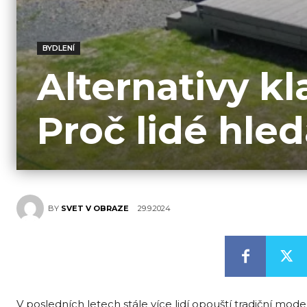
BYDLENÍ
Alternativy kl
Proč lidé hled
29.9.2024
BY
SVET V OBRAZE
V posledních letech stále více lidí opouští tradiční mod