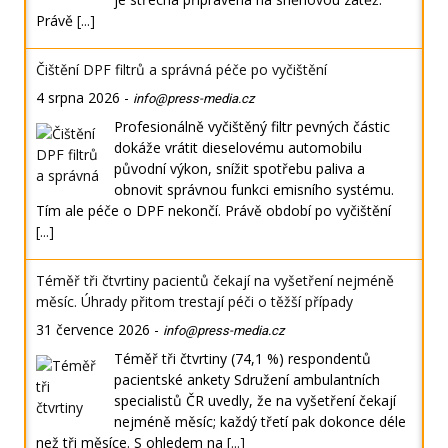
Právě
[...]
Čištění DPF filtrů a správná péče po vyčištění
4 srpna 2026
-
info@press-media.cz
Profesionálně vyčištěný filtr pevných částic
dokáže vrátit dieselovému automobilu
původní výkon, snížit spotřebu paliva a
obnovit správnou funkci emisního systému.
Tím ale péče o DPF nekončí. Právě období po vyčištění
[...]
Téměř tři čtvrtiny pacientů čekají na vyšetření nejméně
měsíc. Úhrady přitom trestají péči o těžší případy
31 července 2026
-
info@press-media.cz
Téměř tři čtvrtiny (74,1 %) respondentů
pacientské ankety Sdružení ambulantních
specialistů ČR uvedly, že na vyšetření čekají
nejméně měsíc; každý třetí pak dokonce déle
než tři měsíce. S ohledem na
[...]