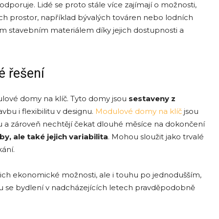
odporuje. Lidé se proto stále více zajímají o možnosti,
ých prostor, například bývalých továren nebo lodních
m stavebním materiálem díky jejich dostupnosti a
é řešení
dulové domy na klíč. Tyto domy jsou
sestaveny z
bu i flexibilitu v designu.
Modulové domy na klíč
jsou
míru a zároveň nechtějí čekat dlouhé měsíce na dokončení
y, ale také jejich variabilita
. Mohou sloužit jako trvalé
ání.
en jejich ekonomické možnosti, ale i touhu po jednodušším,
erou se bydlení v nadcházejících letech pravděpodobně