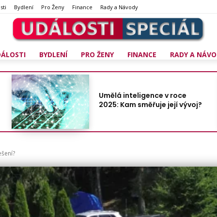
sti
Bydlení
Pro Ženy
Finance
Rady a Návody
DÁLOSTI
BYDLENÍ
PRO ŽENY
FINANCE
RADY A NÁVO
Umělá inteligence v roce
2025: Kam směřuje její vývoj?
ešení?