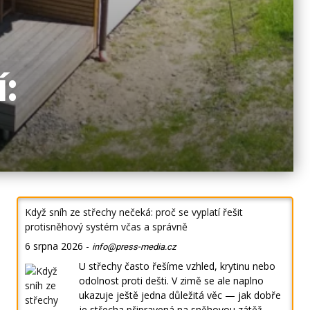
:
Když sníh ze střechy nečeká: proč se vyplatí řešit
protisněhový systém včas a správně
6 srpna 2026
-
info@press-media.cz
U střechy často řešíme vzhled, krytinu nebo
odolnost proti dešti. V zimě se ale naplno
ukazuje ještě jedna důležitá věc — jak dobře
je střecha připravená na sněhovou zátěž.