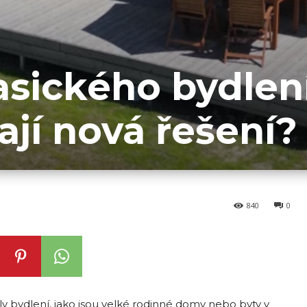
asického bydlení
ají nová řešení?
840
0
ely bydlení, jako jsou velké rodinné domy nebo byty v