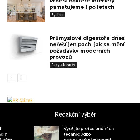
Proč si některé interiéry
pamatujeme i po letech
Bydlení
Průmyslové digestoře dnes
neřeší jen pach: jak se mění
požadavky moderních
provozů
Rady a Návody
Redakční výběr
ch
Využijte profesionálních
nální
technik: Jako
užívám
profesionální svatební