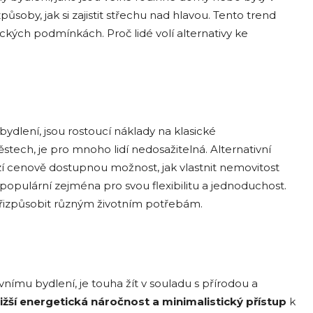
ůsoby, jak si zajistit střechu nad hlavou. Tento trend
ckých podmínkách. Proč lidé volí alternativy ke
bydlení, jsou rostoucí náklady na klasické
stech, je pro mnoho lidí nedosažitelná. Alternativní
zí cenově dostupnou možnost, jak vlastnit nemovitost
u populární zejména pro svou flexibilitu a jednoduchost.
řizpůsobit různým životním potřebám.
vnímu bydlení, je touha žít v souladu s přírodou a
ižší energetická náročnost a minimalistický přístup
k