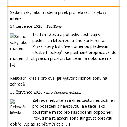
Sedací vaky jako moderní prvek pro relaxaci i stylový
interiér
31 července 2026
-
SvetZeny
Tradiční křesla a pohovky dostávají v
posledních letech zdatného konkurenta.
Prvek, který byl dříve doménou především
dětských pokojů, se postupně propracoval do
moderních obývacích prostor, kanceláří, a dokonce i na
[...]
Relaxační křesla pro dva: jak vytvořit klidnou zónu na
zahradě
30 července 2026
-
info@press-media.cz
Zahrada nebo terasa dnes často neslouží jen
pro posezení s návštěvou, ale také jako
soukromé místo pro každodenní odpočinek.
Pokud má relaxační zóna fungovat opravdu
dobře, vyplatí se přemýšlet o
[...]