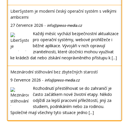
LiberSystem je moderní český operační systém s velkými
ambicemi
27 července 2026
-
info@press-media.cz
Každý měsíc vychází bezpečnostní aktualizace
pro operační systémy, webové prohlížeče i
běžné aplikace. Vývojáři v nich opravují
zranitelnosti, které útočníci mohou využívat
ke krádeži dat nebo získání neoprávněného přístupu k
[...]
Mezinárodní stěhování bez zbytečných starostí
9 července 2026
-
info@press-media.cz
Rozhodnutí přestěhovat se do zahraničí je
často začátkem nové životní etapy. Někdo
odjíždí za lepší pracovní příležitostí, jiný za
studiem, podnikáním nebo za rodinou.
Společné mají všechny tyto situace jedno
[...]