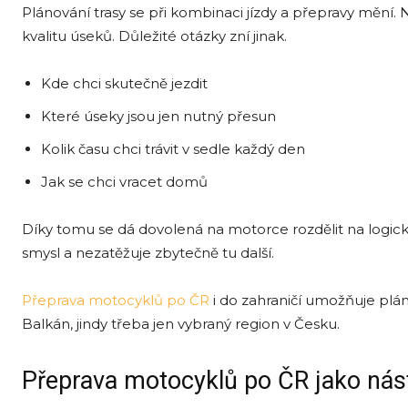
Plánování trasy se při kombinaci jízdy a přepravy mění.
kvalitu úseků. Důležité otázky zní jinak.
Kde chci skutečně jezdit
Které úseky jsou jen nutný přesun
Kolik času chci trávit v sedle každý den
Jak se chci vracet domů
Díky tomu se dá dovolená na motorce rozdělit na logické
smysl a nezatěžuje zbytečně tu další.
Přeprava motocyklů po ČR
i do zahraničí umožňuje plá
Balkán, jindy třeba jen vybraný region v Česku.
Přeprava motocyklů po ČR jako nástro