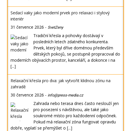
Sedací vaky jako moderní prvek pro relaxaci i stylový
interiér
31 července 2026
-
SvetZeny
Tradiční křesla a pohovky dostávají v
posledních letech zdatného konkurenta.
Prvek, který byl dříve doménou především
dětských pokojů, se postupně propracoval do
moderních obývacích prostor, kanceláří, a dokonce i na
[...]
Relaxační křesla pro dva: jak vytvořit klidnou zónu na
zahradě
30 července 2026
-
info@press-media.cz
Zahrada nebo terasa dnes často neslouží jen
pro posezení s návštěvou, ale také jako
soukromé místo pro každodenní odpočinek.
Pokud má relaxační zóna fungovat opravdu
dobře, vyplatí se přemýšlet o
[...]