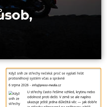
ůsob,
Když sníh ze střechy nečeká: proč se vyplatí řešit
protisněhový systém včas a správně
6 srpna 2026
-
info@press-media.cz
U střechy často řešíme vzhled, krytinu nebo
odolnost proti dešti. V zimě se ale naplno
ukazuje ještě jedna důležitá věc — jak dobře
je střecha připravená na sněhovou zátěž.