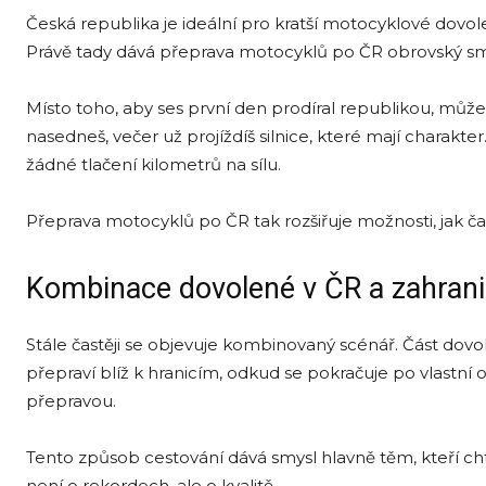
Česká republika je ideální pro kratší motocyklové dovol
Právě tady dává přeprava motocyklů po ČR obrovský sm
Místo toho, aby ses první den prodíral republikou, může
nasedneš, večer už projíždíš silnice, které mají charakter
žádné tlačení kilometrů na sílu.
Přeprava motocyklů po ČR tak rozšiřuje možnosti, jak č
Kombinace dovolené v ČR a zahrani
Stále častěji se objevuje kombinovaný scénář. Část dovo
přepraví blíž k hranicím, odkud se pokračuje po vlastní 
přepravou.
Tento způsob cestování dává smysl hlavně těm, kteří cht
není o rekordech, ale o kvalitě.