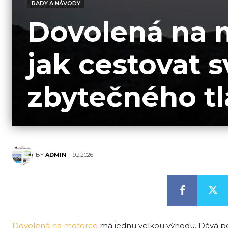
RADY A NÁVODY
Dovolená na 
jak cestovat 
zbytečného t
9.2.2026
BY
ADMIN
Dovolená na motorce
má jednu velkou výhodu. Dává po