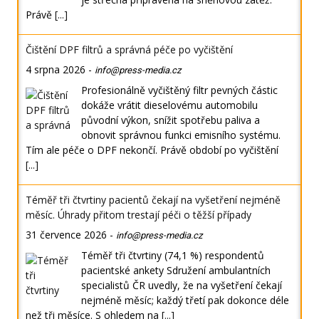
Právě
[...]
Čištění DPF filtrů a správná péče po vyčištění
4 srpna 2026
-
info@press-media.cz
Profesionálně vyčištěný filtr pevných částic
dokáže vrátit dieselovému automobilu
původní výkon, snížit spotřebu paliva a
obnovit správnou funkci emisního systému.
Tím ale péče o DPF nekončí. Právě období po vyčištění
[...]
Téměř tři čtvrtiny pacientů čekají na vyšetření nejméně
měsíc. Úhrady přitom trestají péči o těžší případy
31 července 2026
-
info@press-media.cz
Téměř tři čtvrtiny (74,1 %) respondentů
pacientské ankety Sdružení ambulantních
specialistů ČR uvedly, že na vyšetření čekají
nejméně měsíc; každý třetí pak dokonce déle
než tři měsíce. S ohledem na
[...]