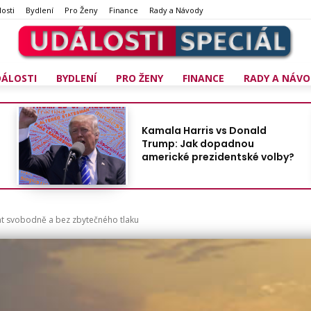
osti
Bydlení
Pro Ženy
Finance
Rady a Návody
DÁLOSTI
BYDLENÍ
PRO ŽENY
FINANCE
RADY A NÁVO
Kamala Harris vs Donald
Trump: Jak dopadnou
americké prezidentské volby?
at svobodně a bez zbytečného tlaku