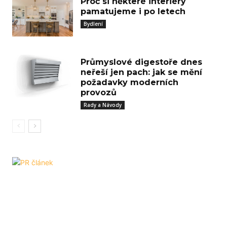
Proč si některé interiéry
pamatujeme i po letech
Bydlení
Průmyslové digestoře dnes
neřeší jen pach: jak se mění
požadavky moderních
provozů
Rady a Návody