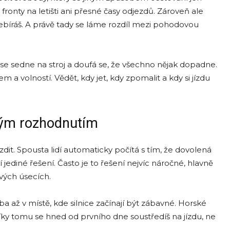
 fronty na letišti ani přesné časy odjezdů. Zároveň ale
řebíráš. A právě tady se láme rozdíl mezi pohodovou
e sedne na stroj a doufá se, že všechno nějak dopadne.
 a volností. Vědět, kdy jet, kdy zpomalit a kdy si jízdu
ným rozhodnutím
dit. Spousta lidí automaticky počítá s tím, že dovolená
diné řešení. Často je to řešení nejvíc náročné, hlavně
vých úsecích.
až v místě, kde silnice začínají být zábavné. Horské
Díky tomu se hned od prvního dne soustředíš na jízdu, ne