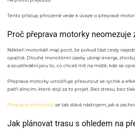
Tento přístup přirozeně vede k úvaze o přepravě motork
Proč přeprava motorky neomezuje zá
Někteří motorkáři mají pocit, že pokud část cesty nejedou 
opačná. Dlouhé monotónní úseky ubírají energii, zhoršují
a soustředění jsou to, co chceš mít na místě, kde se opra
Přeprava motorky umožňuje přesunout se rychle a efekti
patří silnicím, které stojí za to projet. Bez stresu, bez t
Přeprava motocyklů
se tak stává nástrojem, jak si zachova
Jak plánovat trasu s ohledem na p