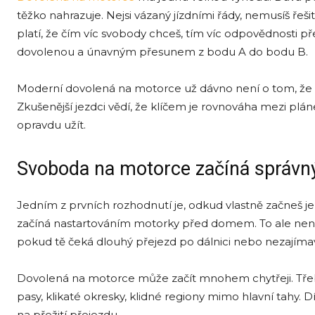
těžko nahrazuje. Nejsi vázaný jízdními řády, nemusíš řešit
platí, že čím víc svobody chceš, tím víc odpovědnosti p
dovolenou a únavným přesunem z bodu A do bodu B.
Moderní dovolená na motorce už dávno není o tom, že s
Zkušenější jezdci vědí, že klíčem je rovnováha mezi plánem
opravdu užít.
Svoboda na motorce začíná správ
Jedním z prvních rozhodnutí je, odkud vlastně začneš jez
začíná nastartováním motorky před domem. To ale není je
pokud tě čeká dlouhý přejezd po dálnici nebo nezajíma
Dovolená na motorce může začít mnohem chytřeji. Třeba 
pasy, klikaté okresky, klidné regiony mimo hlavní tahy. 
na přežití přejezdu.