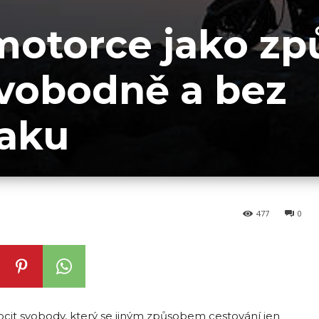
motorce jako zp
svobodně a bez
laku
477
0
cit svobody, který se jiným způsobem cestování jen