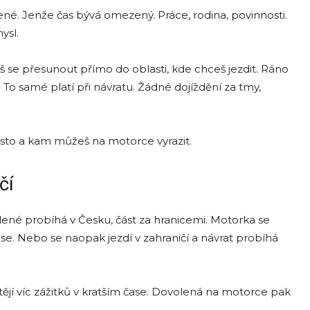
ené. Jenže čas bývá omezený. Práce, rodina, povinnosti.
ysl.
š se přesunout přímo do oblasti, kde chceš jezdit. Ráno
. To samé platí při návratu. Žádné dojíždění za tmy,
asto a kam můžeš na motorce vyrazit.
čí
lené probíhá v Česku, část za hranicemi. Motorka se
ose. Nebo se naopak jezdí v zahraničí a návrat probíhá
ějí víc zážitků v kratším čase. Dovolená na motorce pak