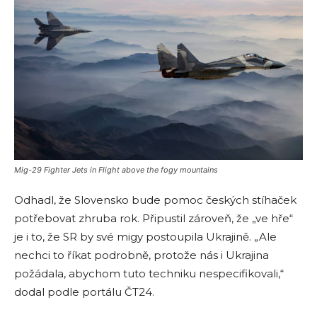
Mig-29 Fighter Jets in Flight above the fogy mountains
Odhadl, že Slovensko bude pomoc českých stíhaček
potřebovat zhruba rok. Připustil zároveň, že „ve hře“
je i to, že SR by své migy postoupila Ukrajině. „Ale
nechci to říkat podrobně, protože nás i Ukrajina
požádala, abychom tuto techniku ​​nespecifikovali,“
dodal podle portálu ČT24.