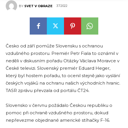
3.7.2022
BY
SVET V OBRAZE
Česko od září pomůže Slovensku s ochranou
vzdušného prostoru. Premiér Petr Fiala to oznámil v
neděli v diskusním pořadu Otázky Václava Moravce v
České televizi. Slovenský premiér Eduard Heger,
který byl hostem pořadu, to ocenil stejně jako vyslání
českých vojáků na ochranu našich východních hranic.
TASR zprávu převzala od portálu ČT24.
Slovensko v červnu požádalo Českou republiku o
pomoc při ochraně vzdušného prostoru, dokud
nepřevezme objednané americké stíhačky F-16.