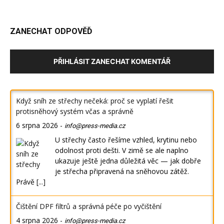
ZANECHAT ODPOVĚĎ
PŘIHLÁSIT ZANECHAT KOMENTÁŘ
Když sníh ze střechy nečeká: proč se vyplatí řešit
protisněhový systém včas a správně
6 srpna 2026
-
info@press-media.cz
U střechy často řešíme vzhled, krytinu nebo
odolnost proti dešti. V zimě se ale naplno
ukazuje ještě jedna důležitá věc — jak dobře
je střecha připravená na sněhovou zátěž.
Právě
[...]
Čištění DPF filtrů a správná péče po vyčištění
4 srpna 2026
-
info@press-media.cz