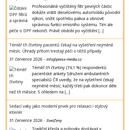
Profesionálně vyčištěný filtr pevných částic
dokáže vrátit dieselovému automobilu původní
výkon, snížit spotřebu paliva a obnovit
správnou funkci emisního systému. Tím ale
péče o DPF nekončí. Právě období po vyčištění
[...]
Téměř tři čtvrtiny pacientů čekají na vyšetření nejméně
měsíc. Úhrady přitom trestají péči o těžší případy
31 července 2026
-
info@press-media.cz
Téměř tři čtvrtiny (74,1 %) respondentů
pacientské ankety Sdružení ambulantních
specialistů ČR uvedly, že na vyšetření čekají
nejméně měsíc; každý třetí pak dokonce déle
než tři měsíce. S ohledem na
[...]
Sedací vaky jako moderní prvek pro relaxaci i stylový
interiér
31 července 2026
-
SvetZeny
Tradiční křesla a pohovky dostávají v