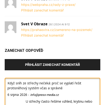
https://webpraha.cz/rady-z-praxe/
Přihlásit zanechat komentář
Svet V Obraze
28.1.2024 At 9:12
https://prahaextra.cz/zamereno-na-pozemek/
Přihlásit zanechat komentář
ZANECHAT ODPOVĚĎ
PŘIHLÁSIT ZANECHAT KOMENTÁŘ
Když sníh ze střechy nečeká: proč se vyplatí řešit
protisněhový systém včas a správně
6 srpna 2026
-
info@press-media.cz
U střechy často řešíme vzhled, krytinu nebo