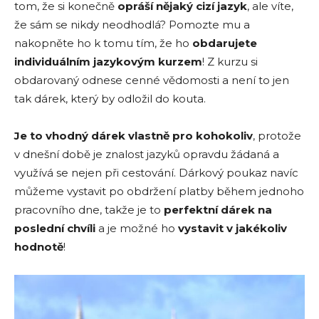
tom, že si konečně
opráší nějaký cizí jazyk
, ale víte,
že sám se nikdy neodhodlá? Pomozte mu a
nakopněte ho k tomu tím, že ho
obdarujete
individuálním jazykovým kurzem
! Z kurzu si
obdarovaný odnese cenné vědomosti a není to jen
tak dárek, který by odložil do kouta.
Je to vhodný dárek vlastně pro kohokoliv
, protože
v dnešní době je znalost jazyků opravdu žádaná a
využívá se nejen při cestování. Dárkový poukaz navíc
můžeme vystavit po obdržení platby během jednoho
pracovního dne, takže je to
perfektní dárek na
poslední chvíli
a je možné ho
vystavit v jakékoliv
hodnotě
!