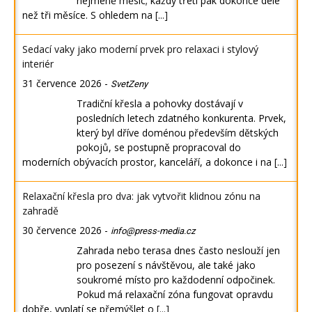
nejméně měsíc; každý třetí pak dokonce déle
než tři měsíce. S ohledem na
[...]
Sedací vaky jako moderní prvek pro relaxaci i stylový
interiér
31 července 2026
-
SvetZeny
Tradiční křesla a pohovky dostávají v
posledních letech zdatného konkurenta. Prvek,
který byl dříve doménou především dětských
pokojů, se postupně propracoval do
moderních obývacích prostor, kanceláří, a dokonce i na
[...]
Relaxační křesla pro dva: jak vytvořit klidnou zónu na
zahradě
30 července 2026
-
info@press-media.cz
Zahrada nebo terasa dnes často neslouží jen
pro posezení s návštěvou, ale také jako
soukromé místo pro každodenní odpočinek.
Pokud má relaxační zóna fungovat opravdu
dobře, vyplatí se přemýšlet o
[...]