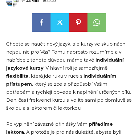
18.7.2023
BY
ADMIN
Chcete se naučit nový jazyk, ale kurzy ve skupinách
nejsou nic pro Vás? Tomu naprosto rozumíme a v
nabídce z tohoto důvodu máme také
individuální
jazykové kurzy
! V hlavní roli je samozřejmě
flexibilita
, která jde ruku v ruce s
individuálním
přístupem
, který se zcela přizpůsobí Vašim
potřebám a rychleji povede k naplnění určených cílů.
Den, čas i frekvenci kurzu si volíte sami po domluvě se
školou a s lektorem či lektorkou.
Po vyplnění závazné přihlášky Vám
přiřadíme
lektora
. A protože je pro nás důležité, abyste byli