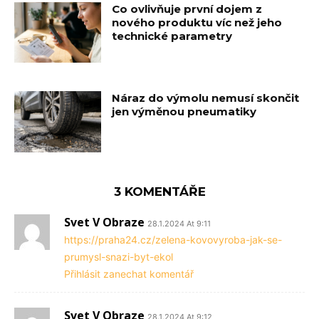
Co ovlivňuje první dojem z
nového produktu víc než jeho
technické parametry
Náraz do výmolu nemusí skončit
jen výměnou pneumatiky
3 KOMENTÁŘE
Svet V Obraze
28.1.2024 At 9:11
https://praha24.cz/zelena-kovovyroba-jak-se-
prumysl-snazi-byt-ekol
Přihlásit zanechat komentář
Svet V Obraze
28.1.2024 At 9:12