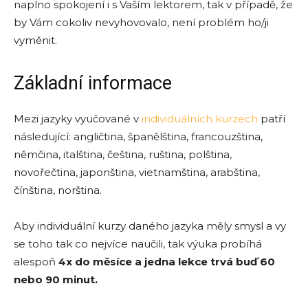
naplno spokojení i s Vaším lektorem, tak v případě, že
by Vám cokoliv nevyhovovalo, není problém ho/ji
vyměnit.
Základní informace
Mezi jazyky vyučované v
individuálních kurzech
patří
následující: angličtina, španělština, francouzština,
němčina, italština, čeština, ruština, polština,
novořečtina, japonština, vietnamština, arabština,
čínština, norština.
Aby individuální kurzy daného jazyka měly smysl a vy
se toho tak co nejvíce naučili, tak výuka probíhá
alespoň
4x do měsíce a jedna lekce trvá buď 60
nebo 90 minut.