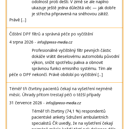
odolnost proti dešti. V zimě se ale naplno
ukazuje ještě jedna důležitá věc — jak dobře
je střecha připravená na sněhovou zátěž.
Právě
[...]
Čištění DPF filtrů a správná péče po vyčištění
4 srpna 2026
-
info@press-media.cz
Profesionálně vyčištěný filtr pevných částic
dokáže vrátit dieselovému automobilu původní
výkon, snížit spotřebu paliva a obnovit
správnou funkci emisního systému. Tím ale
péče o DPF nekončí. Právě období po vyčištění
[...]
Téměř tři čtvrtiny pacientů čekají na vyšetření nejméně
měsíc. Úhrady přitom trestají péči o těžší případy
31 července 2026
-
info@press-media.cz
Téměř tři čtvrtiny (74,1 %) respondentů
pacientské ankety Sdružení ambulantních
specialistů ČR uvedly, že na vyšetření čekají