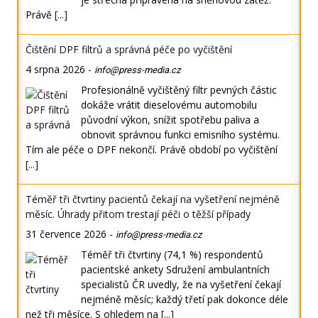
Právě
[...]
Čištění DPF filtrů a správná péče po vyčištění
4 srpna 2026
-
info@press-media.cz
Profesionálně vyčištěný filtr pevných částic
dokáže vrátit dieselovému automobilu
původní výkon, snížit spotřebu paliva a
obnovit správnou funkci emisního systému.
Tím ale péče o DPF nekončí. Právě období po vyčištění
[...]
Téměř tři čtvrtiny pacientů čekají na vyšetření nejméně
měsíc. Úhrady přitom trestají péči o těžší případy
31 července 2026
-
info@press-media.cz
Téměř tři čtvrtiny (74,1 %) respondentů
pacientské ankety Sdružení ambulantních
specialistů ČR uvedly, že na vyšetření čekají
nejméně měsíc; každý třetí pak dokonce déle
než tři měsíce. S ohledem na
[...]