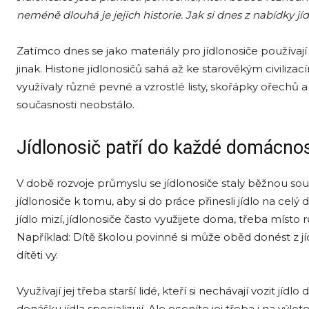
neméně dlouhá je jejich historie. Jak si dnes z nabídky jí
Zatímco dnes se jako materiály pro jídlonosiče používaj
jinak. Historie jídlonosičů sahá až ke starověkým civilizac
využívaly různé pevné a vzrostlé listy, skořápky ořechů
současnosti neobstálo.
Jídlonosič patří do každé domácnos
V době rozvoje průmyslu se jídlonosiče staly běžnou souč
jídlonosiče k tomu, aby si do práce přinesli jídlo na cel
jídlo mizí, jídlonosiče často využijete doma, třeba místo
Například: Dítě školou povinné si může oběd donést 
dítěti vy.
Využívají jej třeba starší lidé, kteří si nechávají vozit jí
donášku jídla specializují. Ale oceníte jej třeba i na výlet