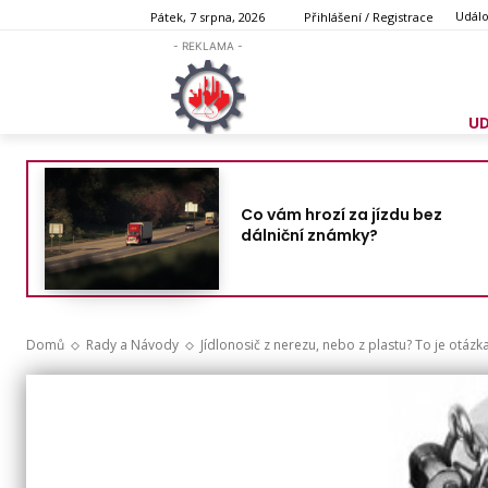
Událo
Pátek, 7 srpna, 2026
Přihlášení / Registrace
- REKLAMA -
U
Co vám hrozí za jízdu bez
dálniční známky?
Domů
Rady a Návody
Jídlonosič z nerezu, nebo z plastu? To je otázk