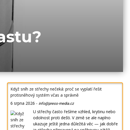
lastu?
Když sníh ze střechy nečeká: proč se vyplatí řešit
protisněhový systém včas a správně
6 srpna 2026
-
info@press-media.cz
U střechy často řešíme vzhled, krytinu nebo
odolnost proti dešti. V zimě se ale naplno
ukazuje ještě jedna důležitá věc — jak dobře
je střecha připravená na sněhovou zátěž.