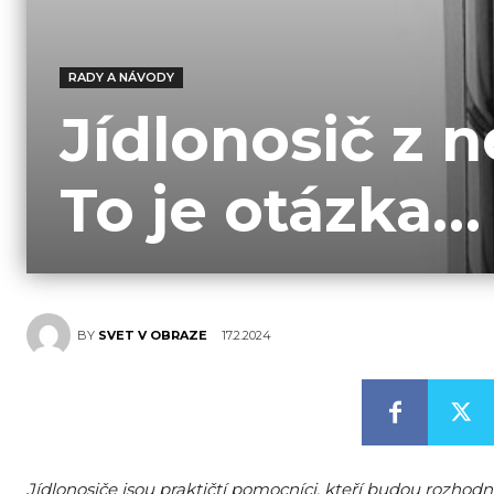
RADY A NÁVODY
Jídlonosič z n
To je otázka…
17.2.2024
BY
SVET V OBRAZE
Jídlonosiče jsou praktičtí pomocníci, kteří budou rozho