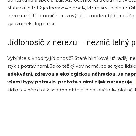
Nahrazuje totiž jednorázové obaly, které si s trvale ud
nerozumí. Jídlonosič nerezový, ale i moderní jídlonosič p
výrazně ekologičtější.
Jídlonosič z nerezu – nezničitelný
Vybíráte si vhodný jídlonosič? Staré hliníkové už raději n
styk s potravinami. Jako těžký kov nemá, co se týče lidsk
adekvátní, zdravou a ekologickou náhradou. Je nap
všemi typy potravin, protože s nimi nijak nereaguje.
Jídlo si v něm totiž snadno ohřejete na jakékoliv plotně.