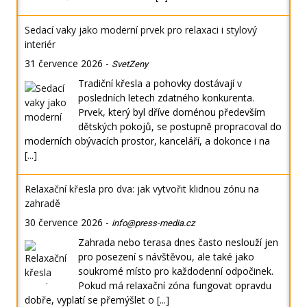
Sedací vaky jako moderní prvek pro relaxaci i stylový
interiér
31 července 2026
-
SvetZeny
Tradiční křesla a pohovky dostávají v
posledních letech zdatného konkurenta.
Prvek, který byl dříve doménou především
dětských pokojů, se postupně propracoval do
moderních obývacích prostor, kanceláří, a dokonce i na
[...]
Relaxační křesla pro dva: jak vytvořit klidnou zónu na
zahradě
30 července 2026
-
info@press-media.cz
Zahrada nebo terasa dnes často neslouží jen
pro posezení s návštěvou, ale také jako
soukromé místo pro každodenní odpočinek.
Pokud má relaxační zóna fungovat opravdu
dobře, vyplatí se přemýšlet o
[...]