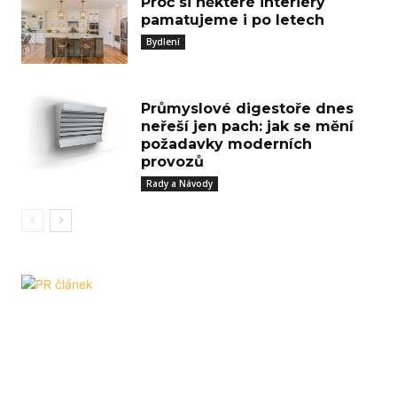
Proč si některé interiéry
pamatujeme i po letech
Bydlení
Průmyslové digestoře dnes
neřeší jen pach: jak se mění
požadavky moderních
provozů
Rady a Návody