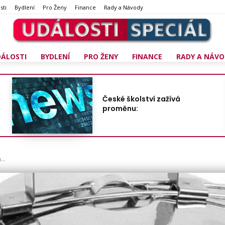
sti
Bydlení
Pro Ženy
Finance
Rady a Návody
DÁLOSTI
BYDLENÍ
PRO ŽENY
FINANCE
RADY A NÁVO
České školství zažívá
proměnu:
a…