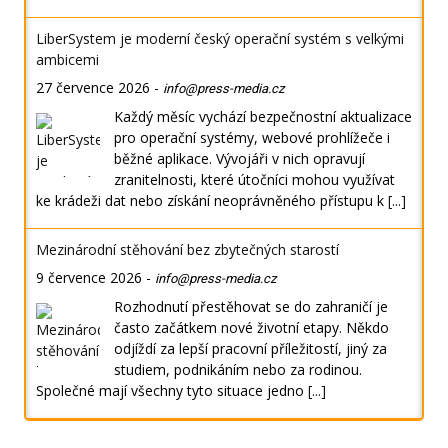
LiberSystem je moderní český operační systém s velkými
ambicemi
27 července 2026
-
info@press-media.cz
Každý měsíc vychází bezpečnostní aktualizace
pro operační systémy, webové prohlížeče i
běžné aplikace. Vývojáři v nich opravují
zranitelnosti, které útočníci mohou využívat
ke krádeži dat nebo získání neoprávněného přístupu k
[...]
Mezinárodní stěhování bez zbytečných starostí
9 července 2026
-
info@press-media.cz
Rozhodnutí přestěhovat se do zahraničí je
často začátkem nové životní etapy. Někdo
odjíždí za lepší pracovní příležitostí, jiný za
studiem, podnikáním nebo za rodinou.
Společné mají všechny tyto situace jedno
[...]