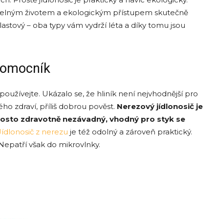
ržitelným životem a ekologickým přístupem skutečně
lastový – oba typy vám vydrží léta a díky tomu jsou
 pomocník
epoužívejte. Ukázalo se, že hliník není nejvhodnější pro
ého zdraví, příliš dobrou pověst.
Nerezový jídlonosič je
rosto zdravotně nezávadný, vhodný pro styk se
Jídlonosič z nerezu
je též odolný a zároveň praktický.
 Nepatří však do mikrovlnky.