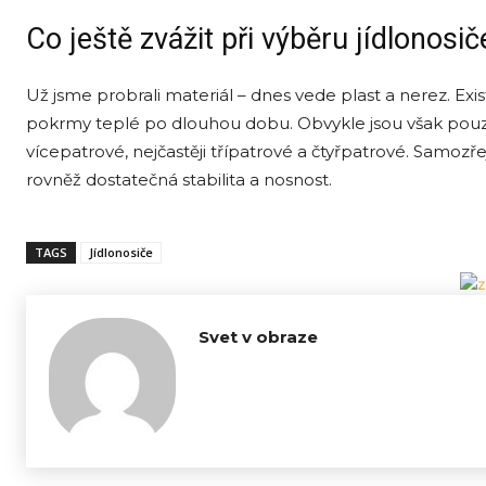
Co ještě zvážit při výběru jídlonosič
Už jsme probrali materiál – dnes vede plast a nerez. Exist
pokrmy teplé po dlouhou dobu. Obvykle jsou však pouz
vícepatrové, nejčastěji třípatrové a čtyřpatrové. Samozř
rovněž dostatečná stabilita a nosnost.
TAGS
Jídlonosiče
Svet v obraze