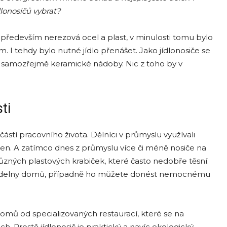
dlonosičů vybrat?
í především nerezová ocel a plast, v minulosti tomu bylo
ím. I tehdy bylo nutné jídlo přenášet. Jako jídlonosiče se
 a samozřejmě keramické nádoby. Nic z toho by v
ti
ástí pracovního života. Dělníci v průmyslu využívali
ý den. A zatímco dnes z průmyslu více či méně nosiče na
 různých plastových krabiček, které často nedobře těsní.
z jídelny domů, případně ho můžete donést nemocnému
dlo domů od specializovaných restaurací, které se na
ech. Prostě jídlonosič je praktický a navíc ekologický.