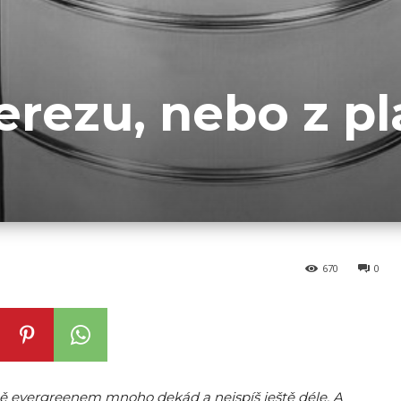
erezu, nebo z p
670
0
dně evergreenem mnoho dekád a nejspíš ještě déle. A