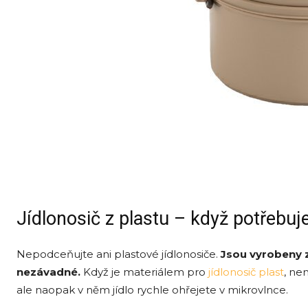
Jídlonosič z plastu – když potřebuje
Nepodceňujte ani plastové jídlonosiče.
Jsou vyrobeny z
nezávadné.
Když je materiálem pro
jídlonosič plast
, ne
ale naopak v něm jídlo rychle ohřejete v mikrovlnce.