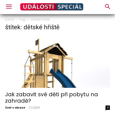
Domů
Tagy
Dětské hřiště
štítek: dětské hřiště
Jak zabavit své děti při pobytu na
zahradě?
Svet v obraze
-
3.5.2024
0