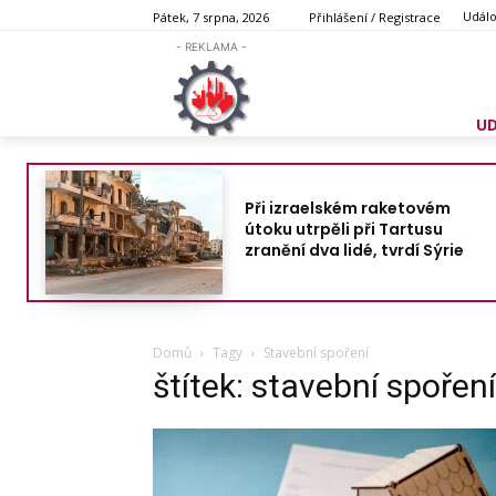
Událo
Pátek, 7 srpna, 2026
Přihlášení / Registrace
- REKLAMA -
U
Při izraelském raketovém
útoku utrpěli při Tartusu
zranění dva lidé, tvrdí Sýrie
Domů
Tagy
Stavební spoření
štítek: stavební spoření