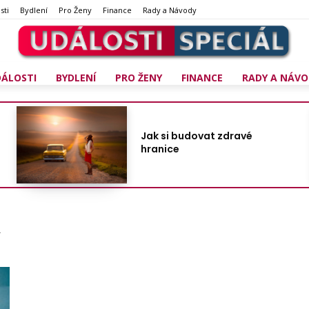
sti
Bydlení
Pro Ženy
Finance
Rady a Návody
DÁLOSTI
BYDLENÍ
PRO ŽENY
FINANCE
RADY A NÁVO
Jak si budovat zdravé
hranice