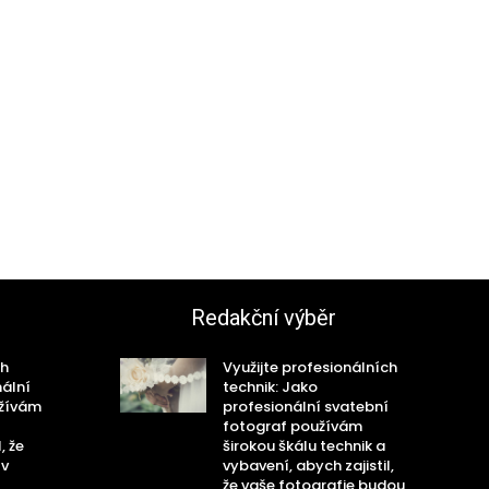
Redakční výběr
ch
Využijte profesionálních
nální
technik: Jako
užívám
profesionální svatební
fotograf používám
, že
širokou škálu technik a
 v
vybavení, abych zajistil,
že vaše fotografie budou