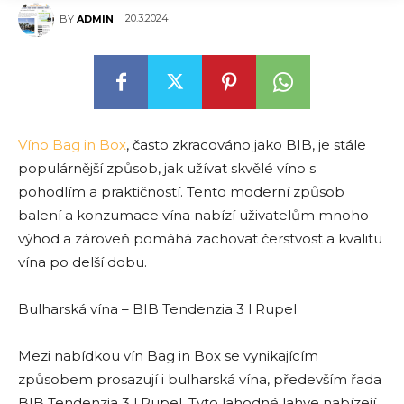
20.3.2024
BY
ADMIN
Víno Bag in Box
, často zkracováno jako BIB, je stále
populárnější způsob, jak užívat skvělé víno s
pohodlím a praktičností. Tento moderní způsob
balení a konzumace vína nabízí uživatelům mnoho
výhod a zároveň pomáhá zachovat čerstvost a kvalitu
vína po delší dobu.
Bulharská vína – BIB Tendenzia 3 l Rupel
Mezi nabídkou vín Bag in Box se vynikajícím
způsobem prosazují i bulharská vína, především řada
BIB Tendenzia 3 l Rupel. Tyto lahodné lahve nabízejí