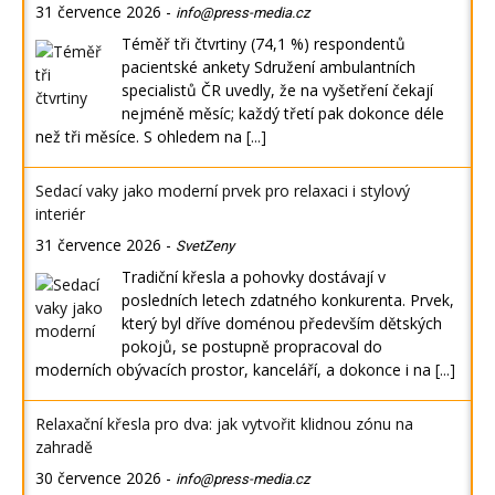
31 července 2026
-
info@press-media.cz
Téměř tři čtvrtiny (74,1 %) respondentů
pacientské ankety Sdružení ambulantních
specialistů ČR uvedly, že na vyšetření čekají
nejméně měsíc; každý třetí pak dokonce déle
než tři měsíce. S ohledem na
[...]
Sedací vaky jako moderní prvek pro relaxaci i stylový
interiér
31 července 2026
-
SvetZeny
Tradiční křesla a pohovky dostávají v
posledních letech zdatného konkurenta. Prvek,
který byl dříve doménou především dětských
pokojů, se postupně propracoval do
moderních obývacích prostor, kanceláří, a dokonce i na
[...]
Relaxační křesla pro dva: jak vytvořit klidnou zónu na
zahradě
30 července 2026
-
info@press-media.cz