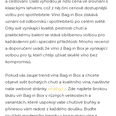
a cestování. Další výhodou je nižší cena ve srovnání s
klasickými lahvemi, což z něj činí cenově dostupnější
volbu pro spotřebitele. Víno Bag in Box získává
uznání od odborníků i spotřebitelů po celém světě.
Díky své vynikající kvalitě, pestrosti chutí a
praktickému balení se stává oblíbenou volbou pro
každodenní pití i speciální příležitosti. Mnoho recenzí
a doporučení uvádí, že víno z Bag in Box je vynikající
volbou pro ty, kteří chtějí užívat skvělé víno bez
kompromisů.
Pokud vás zaujal trend vína Bag in Box a chcete
objevit svět bohatých chutí a kvalitního vína, navštivte
naše webové stránky
vinabg.cz
. Zde najdete širokou
škálu vín Bag in Box v různých velikostech a
variantách, které uspokojí vaše chuťové buňky a
přinesou vám radost z každého doušku. Buďte
součástí moderního trendu v konzumaci vína a