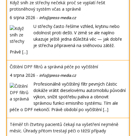
Když sníh ze střechy nečeká: proč se vyplatí řešit
protisněhový systém včas a správně
6 srpna 2026
-
info@press-media.cz
U střechy často řešíme vzhled, krytinu nebo
odolnost proti dešti. V zimě se ale naplno
ukazuje ještě jedna důležitá věc — jak dobře
je střecha připravená na sněhovou zátěž.
Právě
[...]
Čištění DPF filtrů a správná péče po vyčištění
4 srpna 2026
-
info@press-media.cz
Profesionálně vyčištěný filtr pevných částic
dokáže vrátit dieselovému automobilu původní
výkon, snížit spotřebu paliva a obnovit
správnou funkci emisního systému. Tím ale
péče o DPF nekončí. Právě období po vyčištění
[...]
Téměř tři čtvrtiny pacientů čekají na vyšetření nejméně
měsíc. Úhrady přitom trestají péči o těžší případy