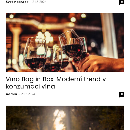
Svet v obraze
-
21.3.2024
0
Víno Bag in Box: Moderní trend v
konzumaci vína
admin
-
20.3.2024
0