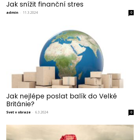
Jak snížit finanční stres
admin
-
11.3.2024
0
Jak nejlépe poslat balík do Velké
Británie?
Svet v obraze
-
6.3.2024
0