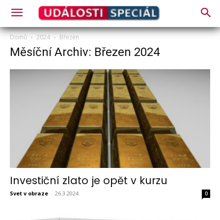
Domů
2024
Březen
Měsíční Archiv: Březen 2024
Investiční zlato je opět v kurzu
Svet v obraze
-
26.3.2024
0