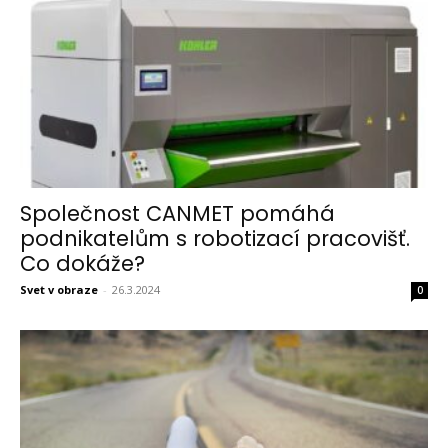
Společnost CANMET pomáhá
podnikatelům s robotizací pracovišť.
Co dokáže?
Svet v obraze
-
26.3.2024
0