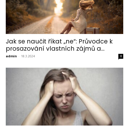
Jak se naučit říkat „ne“: Průvodce k
prosazování vlastních zájmů a...
admin
-
18.3.2024
0