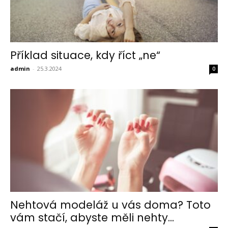
Příklad situace, kdy říct „ne“
admin
-
25.3.2024
0
Nehtová modeláž u vás doma? Toto
vám stačí, abyste měli nehty...