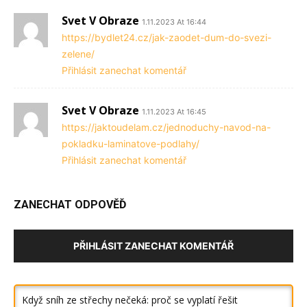
Svet V Obraze
1.11.2023 At 16:44
https://bydlet24.cz/jak-zaodet-dum-do-svezi-
zelene/
Přihlásit zanechat komentář
Svet V Obraze
1.11.2023 At 16:45
https://jaktoudelam.cz/jednoduchy-navod-na-
pokladku-laminatove-podlahy/
Přihlásit zanechat komentář
ZANECHAT ODPOVĚĎ
PŘIHLÁSIT ZANECHAT KOMENTÁŘ
Když sníh ze střechy nečeká: proč se vyplatí řešit