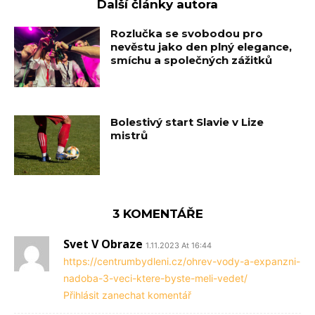
Další články autora
Rozlučka se svobodou pro
nevěstu jako den plný elegance,
smíchu a společných zážitků
Bolestivý start Slavie v Lize
mistrů
3 KOMENTÁŘE
Svet V Obraze
1.11.2023 At 16:44
https://centrumbydleni.cz/ohrev-vody-a-expanzni-
nadoba-3-veci-ktere-byste-meli-vedet/
Přihlásit zanechat komentář