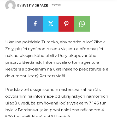
3.7.2022
BY
SVET V OBRAZE
Ukrajina požádala Turecko, aby zadrželo loď Žibek
Žoly, plující nyní pod ruskou vlajkou a přepravující
náklad ukrajinského obilí z Rusy okupovaného
přístavu Berďansk. Informovala o tom agentura
Reuters s odvoláním na ukrajinského představitele a
dokument, který Reuters viděl.
Představitel ukrajinského ministerstva zahraničí s
odvoláním na informace od ukrajinských námořních
úřadů uvedl, že zmiňovaná loď s výtlakem 7 146 tun
byla v Berďansku jako první naložena nákladem 4
500 tun obilí, které patří Ukrajině.