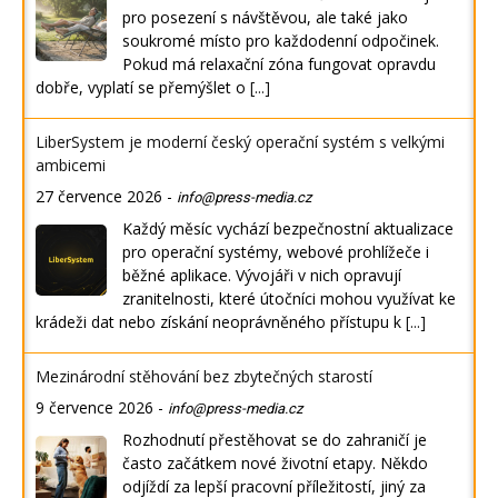
pro posezení s návštěvou, ale také jako
soukromé místo pro každodenní odpočinek.
Pokud má relaxační zóna fungovat opravdu
dobře, vyplatí se přemýšlet o
[...]
LiberSystem je moderní český operační systém s velkými
ambicemi
27 července 2026
-
info@press-media.cz
Každý měsíc vychází bezpečnostní aktualizace
pro operační systémy, webové prohlížeče i
běžné aplikace. Vývojáři v nich opravují
zranitelnosti, které útočníci mohou využívat ke
krádeži dat nebo získání neoprávněného přístupu k
[...]
Mezinárodní stěhování bez zbytečných starostí
9 července 2026
-
info@press-media.cz
Rozhodnutí přestěhovat se do zahraničí je
často začátkem nové životní etapy. Někdo
odjíždí za lepší pracovní příležitostí, jiný za