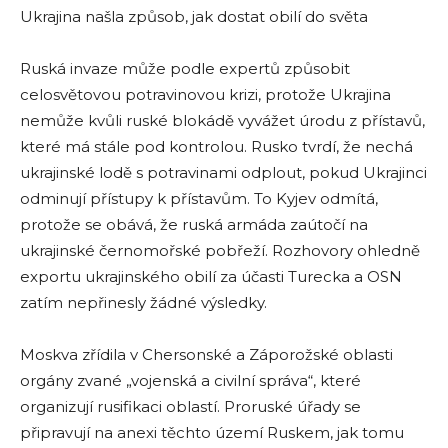
Ukrajina našla způsob, jak dostat obilí do světa
Ruská invaze může podle expertů způsobit
celosvětovou potravinovou krizi, protože Ukrajina
nemůže kvůli ruské blokádě vyvážet úrodu z přístavů,
které má stále pod kontrolou. Rusko tvrdí, že nechá
ukrajinské lodě s potravinami odplout, pokud Ukrajinci
odminují přístupy k přístavům. To Kyjev odmítá,
protože se obává, že ruská armáda zaútočí na
ukrajinské černomořské pobřeží. Rozhovory ohledně
exportu ukrajinského obilí za účasti Turecka a OSN
zatím nepřinesly žádné výsledky.
Moskva zřídila v Chersonské a Záporožské oblasti
orgány zvané „vojenská a civilní správa“, které
organizují rusifikaci oblastí. Proruské úřady se
připravují na anexi těchto území Ruskem, jak tomu