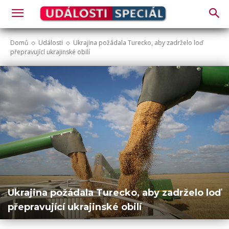
Domů
Události
Ukrajina požádala Turecko, aby zadrželo loď
přepravující ukrajinské obilí
Ukrajina požádala Turecko, aby zadrželo loď
přepravující ukrajinské obilí