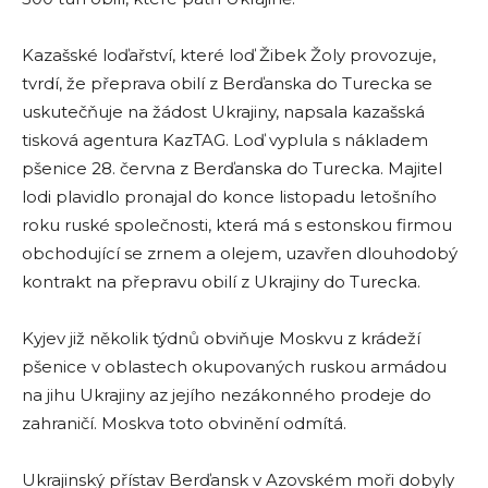
Kazašské loďařství, které loď Žibek Žoly provozuje,
tvrdí, že přeprava obilí z Berďanska do Turecka se
uskutečňuje na žádost Ukrajiny, napsala kazašská
tisková agentura KazTAG. Loď vyplula s nákladem
pšenice 28. června z Berďanska do Turecka. Majitel
lodi plavidlo pronajal do konce listopadu letošního
roku ruské společnosti, která má s estonskou firmou
obchodující se zrnem a olejem, uzavřen dlouhodobý
kontrakt na přepravu obilí z Ukrajiny do Turecka.
Kyjev již několik týdnů obviňuje Moskvu z krádeží
pšenice v oblastech okupovaných ruskou armádou
na jihu Ukrajiny az jejího nezákonného prodeje do
zahraničí. Moskva toto obvinění odmítá.
Ukrajinský přístav Berďansk v Azovském moři dobyly