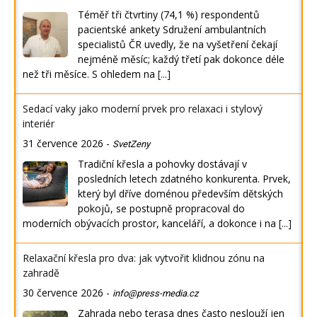
Téměř tři čtvrtiny (74,1 %) respondentů
pacientské ankety Sdružení ambulantních
specialistů ČR uvedly, že na vyšetření čekají
nejméně měsíc; každý třetí pak dokonce déle
než tři měsíce. S ohledem na
[...]
Sedací vaky jako moderní prvek pro relaxaci i stylový
interiér
31 července 2026
-
SvetZeny
Tradiční křesla a pohovky dostávají v
posledních letech zdatného konkurenta. Prvek,
který byl dříve doménou především dětských
pokojů, se postupně propracoval do
moderních obývacích prostor, kanceláří, a dokonce i na
[...]
Relaxační křesla pro dva: jak vytvořit klidnou zónu na
zahradě
30 července 2026
-
info@press-media.cz
Zahrada nebo terasa dnes často neslouží jen