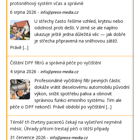
protisněhový systém včas a správně
6 srpna 2026
-
info@press-media.cz
U střechy často řešíme vzhled, krytinu nebo
odolnost proti dešti. V zimě se ale naplno
ukazuje ještě jedna důležitá věc — jak dobře
je střecha připravená na sněhovou zátěž.
Právě
[...]
Čištění DPF filtrů a správná péče po vyčištění
4 srpna 2026
-
info@press-media.cz
Profesionálně vyčištěný filtr pevných částic
dokáže vrátit dieselovému automobilu původní
výkon, snížit spotřebu paliva a obnovit
správnou funkci emisního systému. Tím ale
péče o DPF nekončí. Právě období po vyčištění
[...]
Téměř tři čtvrtiny pacientů čekají na vyšetření nejméně
měsíc. Úhrady přitom trestají péči o těžší případy
31 července 2026
-
info@press-media.cz